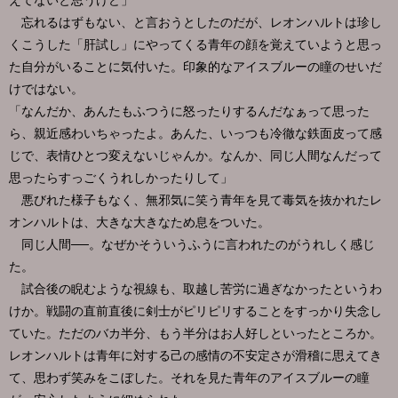
えてないと思うけど」
忘れるはずもない、と言おうとしたのだが、レオンハルトは珍し
くこうした「肝試し」にやってくる青年の顔を覚えていようと思っ
た自分がいることに気付いた。印象的なアイスブルーの瞳のせいだ
けではない。
「なんだか、あんたもふつうに怒ったりするんだなぁって思った
ら、親近感わいちゃったよ。あんた、いっつも冷徹な鉄面皮って感
じで、表情ひとつ変えないじゃんか。なんか、同じ人間なんだって
思ったらすっごくうれしかったりして」
悪びれた様子もなく、無邪気に笑う青年を見て毒気を抜かれたレ
オンハルトは、大きな大きなため息をついた。
同じ人間──。なぜかそういうふうに言われたのがうれしく感じ
た。
試合後の睨むような視線も、取越し苦労に過ぎなかったというわ
けか。戦闘の直前直後に剣士がピリピリすることをすっかり失念し
ていた。ただのバカ半分、もう半分はお人好しといったところか。
レオンハルトは青年に対する己の感情の不安定さが滑稽に思えてき
て、思わず笑みをこぼした。それを見た青年のアイスブルーの瞳