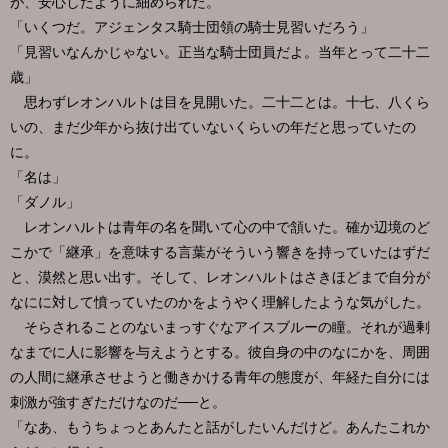
が、安心したように細められた。
「いくつだ。アジェンタス騎士団領の騎士見習いだろう」
「見習いなんかじゃない。正当な騎士団員だよ。当年とって二十二
歳」
思わずレオンハルトは目を見開いた。二十二とは。十七、八くら
いの、まだ少年から抜け出ていないくらいの年だと思っていたの
に。
「名は」
「ダノル」
レオンハルトは青年の名を聞いて心の中で頷いた。確か辺境のど
こかで「継承」を意味する言葉がそういう響きを持っていたはずだ
と、漠然と思い出す。そして、レオンハルトはさきほどまで自分が
なにに対して憤っていたのかをようやく理解したような気がした。
そらされることのないまっすぐなアイスブルーの瞳。それが過剰
なまでに人に影響を与えようとする。彼自身の中のなにかを、周囲
の人間に継承させようと働きかける青年の態度が、年経た自分には
刺激が強すぎただけなのだ──と。
「なあ、もうちょっとあんたと話がしたいんだけど。あんたこれか