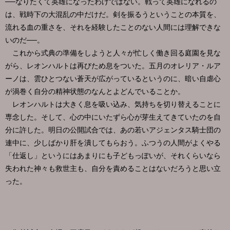
──なりたくて英雄になったわけではない。戦って英雄になれるの
は、戦時下の大混乱の中だけだ。剣を振るうということの本質を、
流れる血の重さを、それを経験したことのない人間には理解できな
いのだ──。
これから式典の準備をしようと人々が忙しく働き回る庭園を見な
がら、レオンハルトは再びため息をついた。五月のオレリア・ルア
ーノは、雲ひとつない蒼天が広がっているというのに、暗い自虐心
が渦巻く自分の精神状態のなんとよどんでいることか。
レオンハルトは大きく息を吸い込み、気持ちを切り替えることに
専念した。そして、心の中にいたずら心が芽生えてきていたのを自
分に許した。明日の公開試合では、あの若いアジェンタス騎士団の
連中に、少しばかり肝を潰してもらおう。ふつうの人間がよくやる
「仕返し」というにはあまりにも子どもっぽいが、それくらいなら
失われた神々も救世主も、自分を責めることはないだろうと思い立
った。