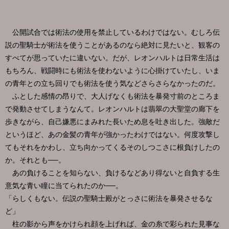
公開試合では術法の使用を禁止しているわけではない。むしろ伝
説の聖騎士が術法を使うことがあるのなら絶対に見たいと、観客の
すべてが思っていたに違いない。だが、レオンハルトは日常生活は
もちろん、戦闘時にも術法を使わないように心掛けていたし、いま
の青年との立ち回りでも術法を使う気などさらさらなかったのだ。
ふとした感情の昂りで、大人げなくも術法を暴発寸前のところま
で発動させてしまうなんて。レオンハルトは翡翠の大聖堂の廊下を
歩きながら、自己嫌悪にまみれた長いため息を吐き出した。強敵だ
というほど、あの金髪の青年が強かったわけではない。何度攻撃し
てもそれをかわし、立ち向かってくるそのしつこさに根負けしたの
か。それとも──。
あの負けることを知らない、負けるなどあり得ないと自負する生
意気な青い瞳に当てられたのか──。
「らしくもない。伝説の聖騎士殿がとっさに術法を暴発させるな
ど」
柱の影から声をかけられ顔を上げれば、金の糸で彩られた見事な