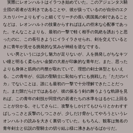
実際にレオンハルトはイラつき始めていた。このアジェンタス騎
士団の若者が左利きであることや、彼が扱っているのが自分のエク
スカリバーよりもずっと細くてリーチの長い異国風の剣であること
などは、レオンハルトの技量からすればほんの些末な心配事であっ
た。そんなことよりも、最初の一撃で軽く相手の気絶を誘おうと思
ったのに、この長引きようにイライラさせられ、剣を交えていると
きに青年が見せる挑発的な笑みが神経を逆なでする。
いい男というには少し魅力が足りないが、人を挑発しがちなキツ
い瞳と明るく柔らかい金髪の大差が印象的な青年だ。また、思った
よりも身体と筋肉の均整が取れていて、理想の剣士体型ともいえ
る。この青年が、伝説の聖騎士に恥知らずにも挑戦した「ただのバ
カ」でないことは、誰にも最初の一撃で十分理解できたことだっ
た。まだ隙だらけではあるが、彼の振るう剣の舞うような軌跡を見
れば、この青年の剣技が同世代の若者たちの水準をはるかに上回る
ことが分かる。そしてさらに、攻撃をしかけてもひらりとかわすす
ばしっこさと反撃のしつこさが、少しだけ脅かしてやろうというレ
オンハルトの読みを大きく裏切っていた。もちろん、観客は無名の
青年剣士と伝説の聖騎士の切り結ぶ様に沸きあがるばかりだ。