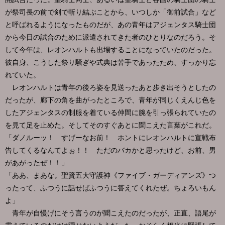
が祭司長の前で剣で斬り結ぶことから、いつしか「御前試合」など
と呼ばれるようになったものだが、あの青年はアジェンタス騎士団
から今日の試合のために派遣されてきた者のひとりなのだろう。そ
して今年は、レオンハルトも出場することになっていたのだった。
彼自身、こうした祭り騒ぎや式典は苦手であったため、すっかり忘
れていた。
レオンハルトは青年の後ろ姿を見送ったあと歩き出そうとしたの
だったが、廊下の角を曲がったところで、青年が同じくえんじ色を
したアジェンタスの制服を着ている仲間に腕を引っ張られていたの
を見て足を止めた。そしてそのすぐあとに聞こえた言葉がこれだ。
「ダノルーッ！ すげーなお前！ ホントにレオンハルトに宣戦布
告してくるなんてよぉ！！ ただのバカかと思ったけど、お前、男
があがったぜ！！」
「ああ、まあな。聖賢五大守護神《ファイブ・ガーディアンズ》つ
ったって、ふつうに話せばふつうに答えてくれたぜ。ちょろいもん
よ」
青年が自慢げにそう言うのが聞こえたのだったが、正直、語尾が