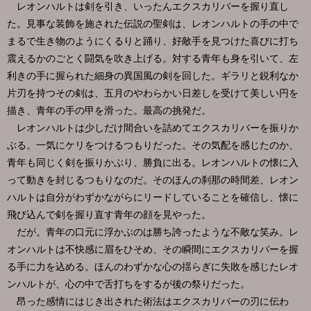
レオンハルトは剣を引き、いったんエクスカリバーを握り直し
た。見事な装飾を施された伝説の聖剣は、レオンハルトの手の中で
まるで生き物のようにくるりと踊り、好敵手を見つけた喜びに打ち
震えるかのごとく闘気を吹き上げる。対する青年も身を引いて、左
利きの手に握られた細身の異国風の剣を回した。ギラリと鋭利なか
片刃を持つその剣は、五月のやわらかい日差しを受けて美しい円を
描き、青年の手の甲を滑った。最高の挑発だ。
レオンハルトは少しだけ間合いを詰めてエクスカリバーを振りか
ぶる。一気にケリをつけるつもりだった。その気配を感じたのか、
青年も同じく剣を振りかぶり、勝負に出る。レオンハルトの懐に入
って動きを封じるつもりなのだ。そのほんの刹那の時間差、レオン
ハルトは自分がわずかながらにリードしていることを確信し、懐に
飛び込んで剣を握り直す青年の顔を見やった。
だが。青年の口元に浮かぶのは勝ち誇ったような不敵な笑み。レ
オンハルトは不快感に眉をひそめ、その瞬間にエクスカリバーを握
る手に力を込める。ほんのわずかな心の揺らぎに失敗を感じたレオ
ンハルトが、心の中で舌打ちをするが後の祭りだった。
昂った感情にはじき出された術法はエクスカリバーの刃に伝わ