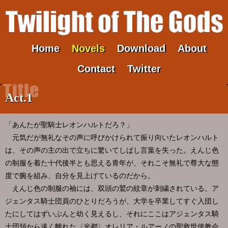
Home
Novels
Download
About
Contact
Twitter
Act.1
「あんたが聖騎士レオンハルトだろ？」
元気だが無礼なその声に呼びかけられて振り向いたレオンハルト
は、その声の主の出で立ちに驚いてしばし言葉を失った。えんじ色
の制服を着た十代後半とも思える青年が、それこそ無礼で尊大な態
度で腕を組み、自分を見上げているのだから。
えんじ色の制服の袖には、双頭の鷲の紋章が刺繍されている。ア
ジェンタス騎士団員のひとりだろうが、大学を卒業してすぐ入団し
たにしてはずいぶんと幼く見えるし、それにここはアジェンタス騎
士団領から遠く離れた〈光都〉オレリア・ルアーノの聖救世使教会