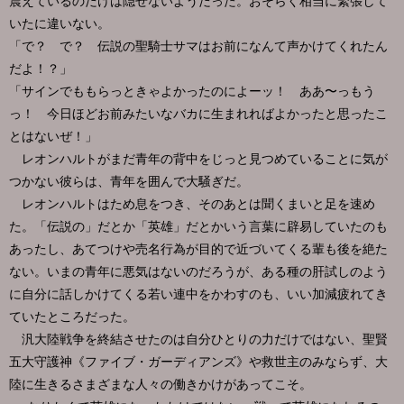
震えているのだけは隠せないようだった。おそらく相当に緊張して
いたに違いない。
「で？ で？ 伝説の聖騎士サマはお前になんて声かけてくれたん
だよ！？」
「サインでももらっときゃよかったのによーッ！ ああ〜っもう
っ！ 今日ほどお前みたいなバカに生まれればよかったと思ったこ
とはないぜ！」
レオンハルトがまだ青年の背中をじっと見つめていることに気が
つかない彼らは、青年を囲んで大騒ぎだ。
レオンハルトはため息をつき、そのあとは聞くまいと足を速め
た。「伝説の」だとか「英雄」だとかいう言葉に辟易していたのも
あったし、あてつけや売名行為が目的で近づいてくる輩も後を絶た
ない。いまの青年に悪気はないのだろうが、ある種の肝試しのよう
に自分に話しかけてくる若い連中をかわすのも、いい加減疲れてき
ていたところだった。
汎大陸戦争を終結させたのは自分ひとりの力だけではない、聖賢
五大守護神《ファイブ・ガーディアンズ》や救世主のみならず、大
陸に生きるさまざまな人々の働きかけがあってこそ。