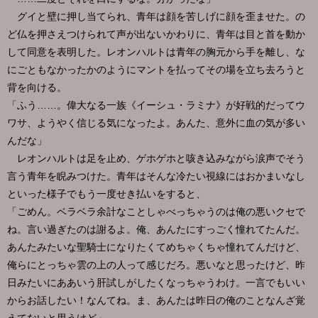
グイと壁に押し当てられ、青年は顔を苦しげに顔を歪ませた。の
ど仏を押さえつけられて声が出ないかわりに、青年は目と首を動か
して同意を表明した。レオンハルトは青年の胸元から手を離し、な
にごともなかったかのようにマントを払ってその場を立ち去ろうと
背を向ける。
「ふう……。偉大なる一族《イーシュ・ラミナ》が好戦的だってウ
ワサ、ようやく信じる気になったよ。あんた、意外に血の気が多い
んだな」
レオンハルトは足を止め、ゲホゲホと咳き込みながら涙声でそう
言う青年を睨みつけた。青年はそんな冷たい視線にはおかまいなし
といった様子でもう一度せき払いをすると、
「ごめん。ベラベラ余計なことしゃべっちゃうのは俺の悪いクセで
ね。言い過ぎたのは謝るよ。俺、あんたにすっごく憧れてたんだ。
あんたみたいな聖騎士になりたくてめちゃくちゃ憧れてんだけど、
俺らにとっちゃ雲の上の人って感じだろ。悪いなと思ったけど、昨
日みたいにああいう肝試しがしたくなっちゃうわけ。一言でもいい
からお話したい！なんてね。ま、あんたは昨日の俺のことなんざ覚