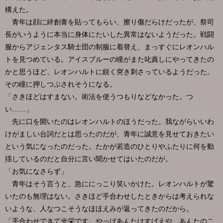
構えた。
青年は顔に絆創膏を貼ってもらい、擦り傷だらけだったが、祭司
長がいうように本当に身体にたいした異常はないようだった。戦闘
服からアジェンタス騎士団の制服に着替え、まっすぐにレオンハル
トを見つめている。アイスブルーの瞳がまた叱責しにやってきたの
かと思うほど、レオンハルトに鋭く突き刺さっているようだった。
その瞳に押しつぶされそうになる。
「さきほどはすまない。術法を使うつもりなどなかった。つ
い……」
先に口を開いたのはレオンハルトのほうだった。我ながらいいわ
けがましい台詞だとは思ったのだが、青年に誠意を見せておきたい
という気になったのだった。たかが若造のひとりやふたりに何を動
揺しているのだと自分に言い聞かせてはいたのだが。
「お気になさらず」
青年はそう言うと、急ににっこり笑いかけた。レオンハルトが驚
いたのも無理はない。さきほど手合わせしたときからは考えられな
いような、人なつこそうなほほえみが返ってきたのだから。
「手合わせできて光栄です。やっぱあんたはすげえや。あんたのこ