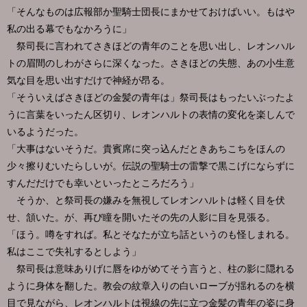
「そんなものは広報部か聖騎士団長にまかせておけばいい。もはや
私の出る幕でもなかろうに」
祭司長に言われてさきほどの青年のことを思い出し、レオンハル
トの眉間のしわがさらに深くなった。さきほどの失態、あの小生意
気な目を思い出すだけで神経が昂る。
「そういえばさきほどの金髪の青年は」祭司長はもったいぶったよ
うに言葉をいったん区切り、レオンハルトの表情の変化を楽しんで
いるようだった。
「大事はないそうだ。貴賓席に突っ込んだときあちこちをほんの
少々擦りむいたらしいが。伝説の聖騎士の雷撃で黒こげにならずに
すんだだけでも幸いといったところだろう」
そうか、と祭司長の嫌みを無視してレオンハルトは軽く目を伏
せ、頷いた。が、再び瞳を開いたその先の人影に目を見張る。
「ほう。噂をすれば。私とそなたが立ち話というのも怪しまれる。
私はここで失礼するとしよう」
祭司長は意味ありげに唇をゆがめてそう言うと、柱の影に隠れる
ように身体を翻した。教会の紋章入りの白いローブが揺れるのを横
目で見ながら、レオンハルトは視線の先に立つ金髪の青年の姿に身