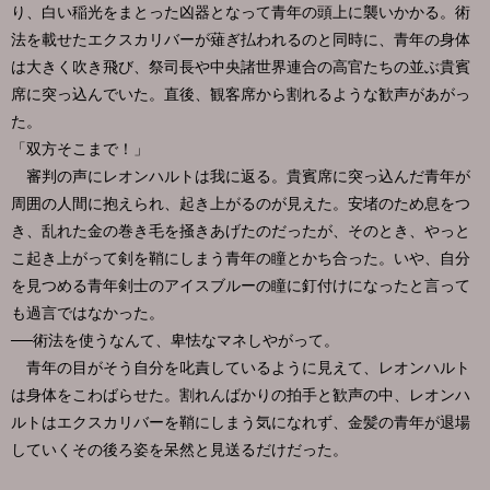
り、白い稲光をまとった凶器となって青年の頭上に襲いかかる。術
法を載せたエクスカリバーが薙ぎ払われるのと同時に、青年の身体
は大きく吹き飛び、祭司長や中央諸世界連合の高官たちの並ぶ貴賓
席に突っ込んでいた。直後、観客席から割れるような歓声があがっ
た。
「双方そこまで！」
審判の声にレオンハルトは我に返る。貴賓席に突っ込んだ青年が
周囲の人間に抱えられ、起き上がるのが見えた。安堵のため息をつ
き、乱れた金の巻き毛を掻きあげたのだったが、そのとき、やっと
こ起き上がって剣を鞘にしまう青年の瞳とかち合った。いや、自分
を見つめる青年剣士のアイスブルーの瞳に釘付けになったと言って
も過言ではなかった。
──術法を使うなんて、卑怯なマネしやがって。
青年の目がそう自分を叱責しているように見えて、レオンハルト
は身体をこわばらせた。割れんばかりの拍手と歓声の中、レオンハ
ルトはエクスカリバーを鞘にしまう気になれず、金髪の青年が退場
していくその後ろ姿を呆然と見送るだけだった。