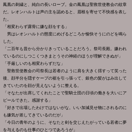
鳳凰の刺繍と、純白の長いローブ。金の鳳凰は聖救世使教会の紋章
だ。レオンハルトは声の主を認めると、眉根を寄せて不快感を表し
た。
「相変わらず露骨に嫌な顔をする」
男はレオンハルトの態度にめげるどころか愉快そうにのどを鳴ら
した。
「二百年も昔から分かりきっていることだろう。祭司長殿。嫌われ
ているのにしつこくつきまとうその神経のほうが理解できぬが」
「手厳しいのも相変わらずだな」
聖救世使教会の司祭長は若者のように肩を大きく揺すって笑った
後、顔半分を隠すケープの裾を引っ張って、銀色の髪がはみ出して
きていたのを顔が見えないように整える。
「そなたが出席してくれたことで聖騎士団の日頃の働きを大いにア
ピールできた。感謝する」
「好きで出場したわけではないがな。いい加減見せ物にされるのに
も嫌気が差してきているのだが」
「今日の青年のように、そなたと剣を交じえたがっている若者に夢
を与えるのも仕事のひとつであろうが」