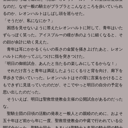
なのだ。なぜ一般の騎士がブラブラとこんなところを歩いていられ
るのか、レオンハルトはしばし頭を巡らせた。
「そうだが、私になにか？」
困惑を見せないように答えたレオンハルトに対して、青年はいた
ずらっぽく笑った。アイスブルーの瞳が糸のように細くなると、そ
の顔が余計に幼く見えた。
青年は耳にかかるくらいの長さの金髪を掻き上げたあと、レオン
ハルトに向かってぶしつけに指を突きつけた。
「明日の御前試合、あんたと当たるの楽しみにしてるからな！」
それだけ言うと青年は満足したようにくるりと背を向け、廊下を
早歩きで歩いていった。レオンハルトはその背に言葉をかけること
もできずに見送っていたのだが、そこでやっと明日の自分の予定を
思い出したのだった。
そういえば、明日は聖救世使教会主催の公開試合があるのだった
な。
聖騎士団の日頃の活動の発表と一般人との親睦のために、およそ
五十年ほど前から年に一度、聖救世使教会の中庭で行われている公
開試合だった。聖騎士同士、あるいは聖騎士と各国の騎士団の騎士