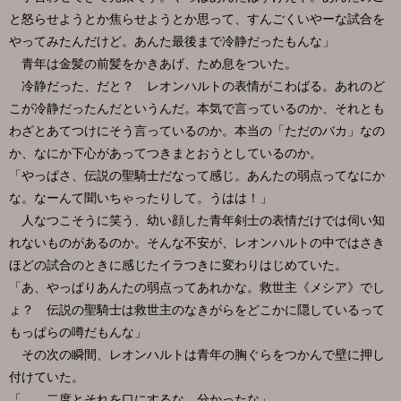
と怒らせようとか焦らせようとか思って、すんごくいやーな試合を
やってみたんだけど。あんた最後まで冷静だったもんな」
青年は金髪の前髪をかきあげ、ため息をついた。
冷静だった、だと？ レオンハルトの表情がこわばる。あれのど
こが冷静だったんだというんだ。本気で言っているのか、それとも
わざとあてつけにそう言っているのか。本当の「ただのバカ」なの
か、なにか下心があってつきまとおうとしているのか。
「やっぱさ、伝説の聖騎士だなって感じ。あんたの弱点ってなにか
な。なーんて聞いちゃったりして。うはは！」
人なつこそうに笑う、幼い顔した青年剣士の表情だけでは伺い知
れないものがあるのか。そんな不安が、レオンハルトの中ではさき
ほどの試合のときに感じたイラつきに変わりはじめていた。
「あ、やっぱりあんたの弱点ってあれかな。救世主《メシア》でし
ょ？ 伝説の聖騎士は救世主のなきがらをどこかに隠しているって
もっぱらの噂だもんな」
その次の瞬間、レオンハルトは青年の胸ぐらをつかんで壁に押し
付けていた。
「……二度とそれを口にするな。分かったな」