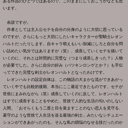
ある作品のひとつではあるので、このままにしておこうかなとも思
います。
余談ですが。
作者としては主人公セテを自分の分身のように大切に思っている
のですが、さらにもっと大切にしたいキャラクターが聖騎士レオン
ハルトだったりします。自キャラ萌えもいい加減にしろと自分を問
い詰めたい気分ではありますが（笑）、成長していくセテを描いて
いくのに、それとは対照的に完璧な（つまり成長しきった？）人物
が必要でした。さらに自分の好み（パツキンロンゲとか？）も手伝
ってできた完璧な剣士がレオンハルトとなったわけです。
レオンハルトの設定自体は、この物語の大まかな流ができあがっ
ていく中でも比較的後期、本当にここ最近できたものです。セテが
世俗にまみれながら（笑）成長していくのに反して、レオンハルト
はすでに成長することをやめた、世捨て人的な生活の匂いのしない
人間。「おそらくもう二度と目を覚ますことのない恋人を見守る、
墓守のような世捨て人生活を送る最強の剣士」みたいなシチュエー
ションができあがったのも、そんな私の煩悩のなせる技だったのか