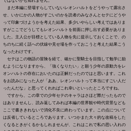
ではないかも知れません。
まだ本編に登場すらしていないレオンハルトをどうやって露出さ
せ、いかにかの人物がすごいのかを読者のみなさんとセテにどうや
って印象づけようかを考えた結果、多少いやらしい考えではありま
すがここでどうしてもレオンハルトを前面に押し出す必要がありま
した。主人公が目標としている人物を先に提示しておくことで、の
ちのちに続く話への伏線や見せ場を作っておこうと考えた結果こう
なったわけです。
セテはこの物語の冒険を経て、確かに聖騎士を目指して勉学に励
むようになりますから、「強くなりたい」と願う少年の原動力をレ
オンハルトの存在においたのは正解だったのではと思います。これ
をお読みになった人が「ああ、レオンハルトって本当にすごい人だ
ったんだな」と思ってくれればこれ幸いといったところですね。
ですから、この章での少年セテのキャラはさほど際だったもので
はありませんし、読み返してみれば本編の世界観や時代背景なども
ここで書ききれないで消化不良に終わっています。この点について
は反省しているところであります。いつかまた大々的な改稿をした
くなるときがくるかもしれませんが、これはこれで私の思い入れの