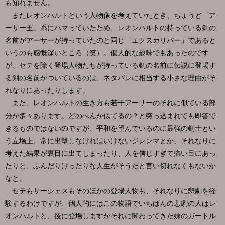
も知れません。
またレオンハルトという人物像を考えていたとき、ちょうど「ア
ーサー王」系にハマっていたため、レオンハルトの持っている剣の
名前がアーサーが持っていたのと同じ「エクスカリバー」であると
いうのも感慨深いところ（笑）。個人的な趣味でもあったのです
が、セテを除く登場人物たちが持っている剣の名前に伝説に登場す
る剣の名前がついているのは、ネタバレに相当する小さな理由がそ
れなりにあったりします。
また、レオンハルトの生き方も若干アーサーのそれに似ている部
分が多々あります。どのへんが似てるの？と突っ込まれても即答で
きるものではないのですが、平和を望んでいるのに最強の剣士とい
う立場上、常に出撃しなければいけないジレンマとか、それなりに
考えた結果が裏目に出てしまったり、人を信じすぎて痛い目にあっ
たりと、ふんだりけったりな人生がそうだと言い切れなくもないか
なと。
セテもサーシェスもそのほかの登場人物も、それなりに悲劇を経
験するわけですが、個人的にはこの物語でいちばんの悲劇の人はレ
オンハルトと、後に登場しますがそれに関わってきた妹のガートル