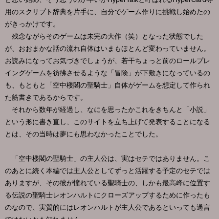
用のスクリプト辞典を片手に、自分でゲーム作りに挑戦し始めたの
がきっかけです。
残念ながらそのゲームは未完の大作（笑）となった状態でした
が、おおまかな話の流れ自体はいまもほとんど変わっていません。
お読みになってお気づきでしょうが、若干ちょっと前のロールプレ
イングゲームを彷彿させるような「冒険」が下敷きになっているの
も、もともと「空中楼閣の聖騎士」自体がゲームを想定して作られ
た筋書きであるからです。
それから数年が経過し、なにを思ったかこれをきちんと「小説」
という形に書き直し、このサイトを立ち上げて発表することになる
とは、その当時は夢にも思わなかったことでした。
「空中楼閣の聖騎士」の主人公は、実はセテではありません。こ
のあとに続く本編では主人公としてずっと活躍する予定のセテでは
ありますが、その彼が憧れている聖騎士の、しかも最高峰に位置す
る伝説の聖騎士レオンハルトにクローズアップするために作ったも
のなので、実質的にはレオンハルトが主人公であるといっても過言