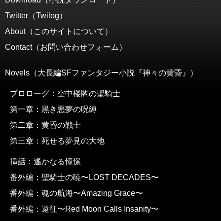
Twitter（Twilog）
About（このサイトについて）
Contact（お問い合わせフォーム）
Novels（大長編SFファンタジー小説『神々の黄昏』）
プロローグ：空中楼閣の聖騎士
第一章：黒き悪夢の呪縛
第二章：黄昏の戦士
第三章：死せる夢見の大地
挿話：遙かなる憧憬
番外編：聖騎士の暁〜LOST DECADES〜
番外編：魂の航海〜Amazing Grace〜
番外編：遠征〜Red Moon Calls Insanity〜