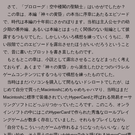
さて、「プロローグ：空中楼閣の聖騎士」はいかがでしたか？
この章は、本編「神々の黄昏」の本当に序章にあたるエピソード
で、時代は本編の十年前にさかのぼります。当初は主人公セテの幼
少期の番外編、あるいは本編とはまったく関係のない短編として披
露するつもりでした。しかしいろいろ構想を練っていくうちに、早
い段階でこのエピソードを露出させたほうがいいだろうということ
で、昔に書いたプロットを書き直したものです。
もともとこの章は、小説として露出させることなどまったく考え
ておらず、あくまで「神々の黄昏」から派生したひとつのパラレル
ゲームコンテンツにするつもりで構想を練ったものでした。
当時はまだパソコンを購入して間もないドシロートでしたが、は
じめて自分で買ったMacintoshにめちゃめちゃハマり、当時はまだ
Macintoshに標準で装備されていたHyperCardと呼ばれる簡易オーサ
リングソフトにどっぷりつかっていたころです。このころ、オンラ
インソフトの中にはこのHyperCardで作られた秀逸なロールプレイ
ングゲームが数多く存在していました。それらをプレイしながら
「自分でもこういったゲームが作れるようになったらいいな」など
と思い始め、そう思うのが早いかHyperTalkと呼ばれるHyperCard専