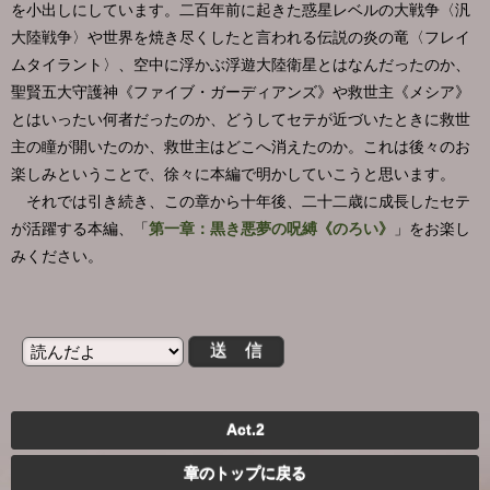
を小出しにしています。二百年前に起きた惑星レベルの大戦争〈汎
大陸戦争〉や世界を焼き尽くしたと言われる伝説の炎の竜〈フレイ
ムタイラント〉、空中に浮かぶ浮遊大陸衛星とはなんだったのか、
聖賢五大守護神《ファイブ・ガーディアンズ》や救世主《メシア》
とはいったい何者だったのか、どうしてセテが近づいたときに救世
主の瞳が開いたのか、救世主はどこへ消えたのか。これは後々のお
楽しみということで、徐々に本編で明かしていこうと思います。
それでは引き続き、この章から十年後、二十二歳に成長したセテ
が活躍する本編、「
第一章：黒き悪夢の呪縛《のろい》
」をお楽し
みください。
Act.2
章のトップに戻る