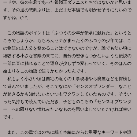
ードや、彼の主君であった銀嶺王ダフニスたちではないかと思いま
す。その辺の悲劇ぶりは、まだまだ本編でも明かせそうにないので
すがね。(^ ^;;
この物語のポイントは「ふつうの少年が伝承に触れた」というと
ころでしょうか。もちろんセテがまったくのふつうの少年では、こ
の物語の主人公を務めることはできないのですが、誰でも幼い頃に
経験する小さな冒険の果てに、自分の想像もつかないような伝説の
一部に直に触れることで運命が少しずつ変わっていく、そのほんの
始まりをこの物語で語りかたかったんです。
私もよく小さい頃は自宅の近くの工事現場やら廃屋などを探検し
て遊んでいましたが、そこでなにか「センスオブワンダー」なこと
が起きるかも知れないといつもワクワクしていたものです。そうい
った気持ちで読んでいただき、子どものころの「センスオブワンダ
ー」への限りない憧れみたいなものを思い出していただければ幸い
です。
また、この章ではのちに続く本編にからむ重要なキーワードや謎