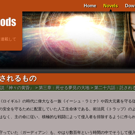
Home
Novels
Dow
を連載して
されるもの
小説『神々の黄昏』
>
第三章：死せる夢見の大地
> 第二十六話：託され
《ロイギル》の時代に偉大なる一族《イーシュ・ラミナ》や四大元素を守る
の安全を守るために配置していた人工生命体である。術法罠《トラップ》の
はなく、主の命に従い、積極的な戦闘によって侵入者を排除するように作ら
守っていた〈ガーディアン〉も、やはり数百年という時間の中でそうして侵