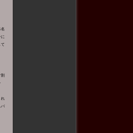
体名
分に
して
片割
ン
され
もバ