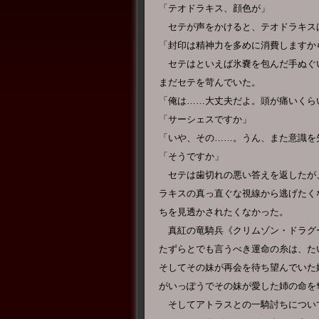
「テオドラキス、顔色が」
セテが声をかけると、テオドラキス
「封印は精神力を多めに消費しますか
セテはといえば氷嚢を包んだ手ぬぐ
まだセテを苛んでいた。
「俺は……大丈夫だよ。頭が痛いくら
「サーシェスですか」
「いや、その……。うん、また意識を
「そうですか」
セテは歯切れの悪い答えを返したが
ラキスの真っ直ぐな視線から逃げたく
ちを見透かされたくなかった。
真紅の竜騎兵《クリムゾン・ドラグ
たずらとでも言うべき運命の糸は、た
そしてその妹が再会を待ち望んでいた
がいっぽうでその妹が愛した姉の命を
そしてアトラスとの一騎討ちについ