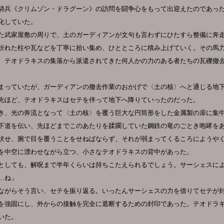
騎兵《クリムゾン・ドラグーン》の訪問を闘争心をもって出迎えたのであっ
化していた。
た武家屋敷の周りで、土のガーディアンが文句も言わずにひたすら整備に奔
折れた柱や瓦などを丁寧に拾い集め、ひとところに積み上げていく。その馬
、テオドラキスの集落から派遣されてきた何人かの力のある者たちの瓦礫撤
まっていたが、ガーディアンの撤去作業のおかげで〈土の核〉へと通じる地
先ほど、テオドラキスはセテを伴って地下へ降りていったのだった。
き、光の奔流となって〈土の核〉を覆う巨大な円筒形をした金属製の扉に集
下道を伝い、先ほどまでこのあたりを蹂躙していた鋼鉄の竜のごとき咆哮を
伏せ、腕で目を覆うことをせねばならず、それが弱まってくるころにようや
を中空に漂わせながら立つ、小さなテオドラキスの背中があった。
としても、解呪まで半年くらいは持ちこたえられるでしょう。サーシェスに
…ね」
ながらそう言い、セテを振り返る。いったんサーシェスの力を借りてセテが
を強固にし、外からの接触を完全に遮断するための封印であった。テオドラ
いた。