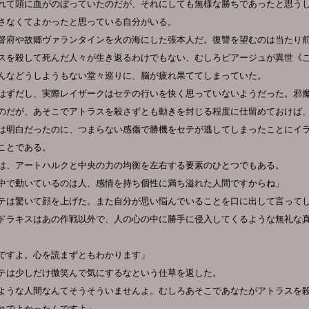
れて頭に血がのぼっていたのだが、それにしても無様な勝ちであったと思う
さなくてよかったと思っている自分がいる。
督府や故郷ヴァランタインを火の海にした張本人だ。復讐を望むのは当たり
スを殺して死んだ人々が生き返るわけでもない、むしろピアージュが異世《
んなどうしようもない堂々巡りに、脳が疲れ果ててしまっていた。
はずだし、実際レイザークはセテの行いを快く思っていないようだった。邪
のだが、あそこでアトラスを殺さずとも動きを封じる程度に仕留めておけば
は明白だったのに、つまらない感傷で勝機をセテが逃してしまったことにイ
ことである。
は、アートハルクと中央の力の均衡を左右する要素のひとつでもある。
中で動いているのは人、感情を持ち個性に満ち溢れた人間ですからね」
テは驚いて顔を上げた。また自分が思い悩んでいることを口に出して言って
ドラキスはあの作戦以外で、人の心の中に勝手に侵入してくるような無礼な
ですよ。心を読まずともわかります」
テは少しだけ微笑んで気にするなという仕草を返した。
ような人間なんてそうそういませんよ。むしろあそこであなたがアトラスを
れでよかったんですよ」