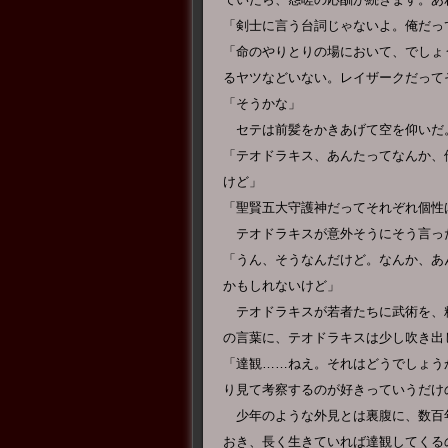
「剣士に言う台詞じゃないよ。俺だっ
「命のやりとりの場において、でしょ
るヤツなどいない。レイザークだって
「そうかな」
セテは前髪をかきあげて空を仰いだ
「テオドラキス、あんたってなんか、
けど」
「聖賢五大守護神だってそれぞれ個性
テオドラキスが意外そうにそう言っ
「うん、そうなんだけど。なんか、あ
かもしれないけど」
テオドラキスが若者たちに武術を、
の言葉に、テオドラキスは少し吹き出
「達観……ねえ。それはどうでしょう
り見て考察するのが好きっていうだけ
少年のような外見とは裏腹に、数百
おき、長く生きていれば達観してくる