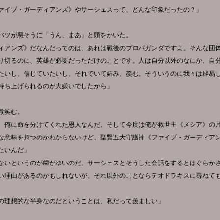
ァイブ・ガーディアンズ》やサーシェスって、どんな印象だったの？」
バツが悪そうに「うん、まあ」と頭をかいた。
ィアンズ》だなんだってのは、あれは戦後のプロパガンダですよ。そんな団
り切るのに、英雄が必要だっただけのことです。人は自分以外のなにか、自
たいし、信じていたいし、それでいて妬み、羨む。そういうのに我々は辟易
持ち上げられるのが大嫌いでしたから」
微笑む。
、俺に命を分けてくれた恩人なんだ。そして今度は俺が救世主《メシア》の
な意味を持つのかわからないけど、聖賢五大守護神《ファイブ・ガーディア
たいんだ」
ないというのが歯がゆいのだ。サーシェスとそうした会話をするとはぐらか
い理由があるのかもしれないが、それ以外のことならテオドラキスに尋ねて
の理想的な半身なのだということは、私だって羨ましい」