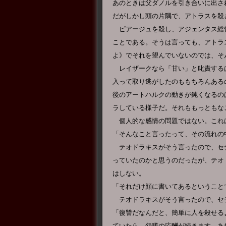
あのときは父ダノルを引き合いに出さ
だがしかし頭の片隅で、アトラスを殺
ピアージュを殺し、アジェンタス総
ことである。そうは言っても、アトラ
よ》でそれを望んでいないのでは、そ
レイザークなら「甘い」と叱責する
入って取り逃がしたのももちろんある
後のアートハルクの動きが鈍くなるの
ラしている様子だ。それももっともな
個人的な感情の問題ではない。これ
「そんなこと言ったって、その流れの
テオドラキスがそう言ったので、セ
っていたのかと思うのだったが、テオ
はしない。
「それだけ顔に書いてあるということ
テオドラキスがそう言ったので、セ
「復讐だなんだと、簡単に人を殺せる
ていたら、怨嗟の応酬が続きます。あ