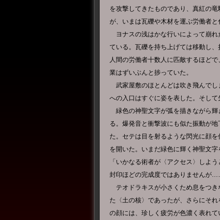
を攻撃してきたものであり、真紅の竜
が、いまは瓦礫や木材を運ぶ労働者と
ヨナスの浅はかな行いによって崩れ
ている。瓦礫を持ち上げては移動し、
人間の労働者十数人に匹敵するほどで
業はずいぶんと捗っていた。
武家屋敷のほとんどは吹き飛んでし
への入口はすぐに姿を表した。そして
緑色の神聖文字が弧を描きながら輝
る。爆発音と衝撃波にも似た振動が地
た。セテは目を射るような閃光に顔を
を開いた。いまだ緑色に輝く神聖文字
「いかなる術者が〈アクセス〉しよう
封印ほどの完成度ではありませんが…
テオドラキスが小さくため息をつき
た〈土の核〉であったが、さらにそれ
の顔には、珍しく疲労が色濃く表れて