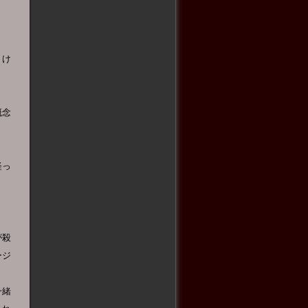
うけ
概念
経っ
が殺
ージ
一緒