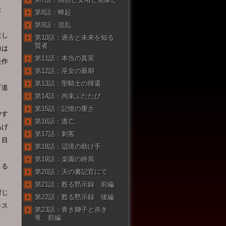
た
第8話：蜂起
第9話：混乱
走し
第10話：過去と未来を知る
賢者
力は
第11話：本当の真実
去作
第12話：巫女の最期
第13話：聖騎士の帰還
下道
第14話：拘束ふたたび
第15話：記憶の重さ
中す
第16話：逃亡
あげ
第17話：刺客
く目
第18話：辺境の助け手
第19話：楽園の終焉
よる
第20話：天の書記官にて
第21話：甦る黙示録 前編
封じ
第22話：甦る黙示録 後編
キス
第23話：青き獅子と赤き
竜 前編