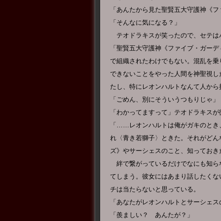
「あんたから見た聖賢五大守護神《フ
「そんなに気になる？」
テオドラキスが笑ったので、セテは
「聖賢五大守護神《ファイブ・ガーデ
で組織されたわけでもない。混乱を乗
できないことをやった人間を神聖視し
たし、特にレオンハルトなんて人から
「ごめん、別にそういうつもりじゃ」
「わかってますって」テオドラキスが
「……レオンハルトは俺がガキのとき
れ〈青き若獅子〉ときた。それがどん
ズ》やサーシェスのこと、知っておき
絆で繋がっているだけでなにも知ら
てしまう。彼女にはあまり話したくな
チは当たらないと思っている。
「あなたがレオンハルトとサーシェス
「羨ましい？ あんたが？」