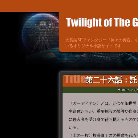
大長編SFファンタジー『神々の黄昏』
いるオリジナル小説サイトです
第二十六話：託
Home
>
〈ガーディアン〉とは、かつて旧世界
生命体たちが、重要施設の警護や自身
に侵入者を受け身で待ち構えるもので
いる。
〈土の一族〉族長ヨナスの屋敷を代々