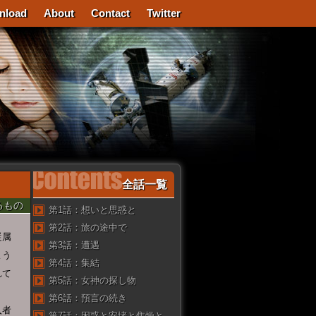
nload
About
Contact
Twitter
全話一覧
るもの
第1話：想いと思惑と
第2話：旅の途中で
従属
第3話：遭遇
よう
第4話：集結
れて
第5話：女神の探し物
第6話：預言の続き
入者
第7話：困惑と安堵と焦燥と