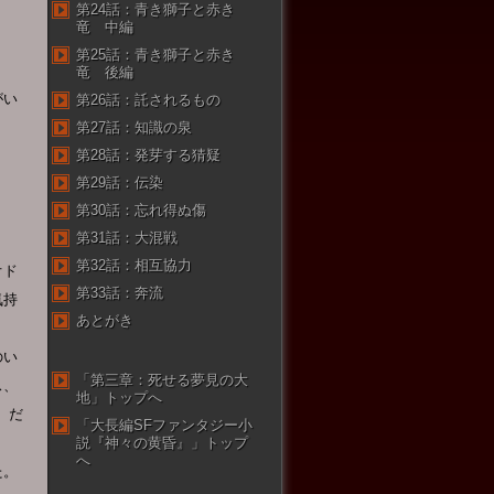
第24話：青き獅子と赤き
竜 中編
第25話：青き獅子と赤き
竜 後編
がい
第26話：託されるもの
第27話：知識の泉
第28話：発芽する猜疑
第29話：伝染
第30話：忘れ得ぬ傷
第31話：大混戦
第32話：相互協力
オド
第33話：奔流
気持
あとがき
のい
「第三章：死せる夢見の大
ス、
地」トップへ
、だ
「大長編SFファンタジー小
説『神々の黄昏』」トップ
へ
た。