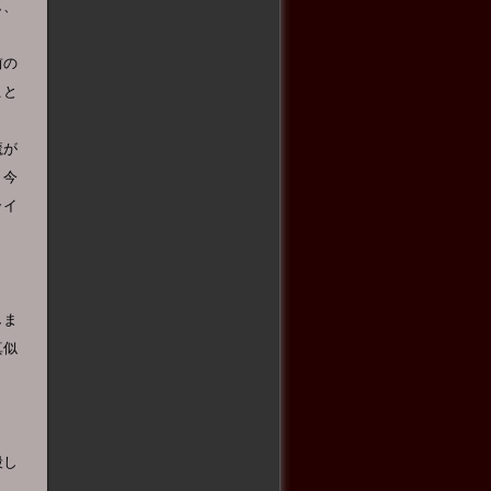
し、
前の
こと
魔が
、今
ライ
しま
真似
殺し