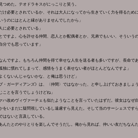
見つめた。テオドラキスがにっこりと笑う。
だけ必要とされているか、それは大人になってから生きていく力を得るため
いうのにはとんと縁がありませんでしたから」
人に必要とされている」
とですよ。心を許せる仲間、恋人とか配偶者とか、兄弟でもいい、そういう
自分でも思っています」
なんですよ。もちろん仲間を得て幸せな人生を送る者も多いですが、長命で
孤独に慣れてしまって、感情をうまく表せない者がほとんどなんですよ」
よくないんじゃないかな、と俺は思うけど」
ブ・ガーディアンズ》は、〈仲間〉ではなかった、と申し上げておきましょ
じことを言うでしょうけどね」
ァハ改めヴィヴァーチェも似たようなことを言っていたはずだ。彼女はなぜ
かをいまだに疑問視しているし遠慮すら見えた。そして当のサーシェスです
ではないと言及している。
あんたとのやりとりを楽しんでそうだし。俺から見れば、仲いい友だちなん