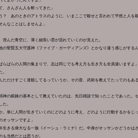
て、さんざん人を斬ってきた」
う？ あのときのアトラスのように、いまここで殺せと言われて平然と人を
そんなことはしませんよ」
。澄んだ青空に、薄く細長い雲が流れていくのが見えた。
他の聖賢五大守護神《ファイブ・ガーディアンズ》とかなり違う感じがする
ばらばらの人間の集まりで、志は同じでも考え方も生き方も全員違いますよ
た。
んただけすごく達観してるっていうか。その昔、武術を教えてたってのもあ
精神の鍛錬の基本として教えていたのは、先日雑談で知ったことであった。
した。
か。単に人間が生きていくのにどのように考え、どのように行動するかをじ
のオッサンですよ」
年生きる偉大なる一族《イーシュ・ラミナ》だ。中身がオッサンかどうかは
のも当然だとは思うが。