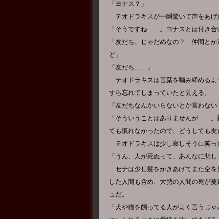
「ヨナス？」
テオドラキスが一瞬驚いて声をあげ
「そうですね……。ヨナスとは付き合
「友だち、じゃだめなの？ 仲間とか
ど」
「友だち……」
テオドラキスは言葉を噛み締めるよ
すら忘れてしまっていたと見える。
「友だちなんかいらないとか言わない
「そういうことはありませんが……。
ても慣れなかったので、どうしても友
テオドラキスは少し寂しそうに笑っ
「うん、人が死ぬって、あんなに悲し
セテは少し髪をかきあげてまた空を
した人間も含め、大勢の人間の死が蔓
ュだ。
「犬や猫を飼ってる人がよく言うじゃ