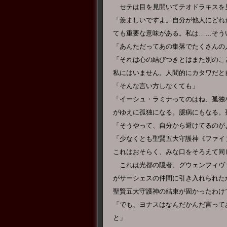
セテは目を見開いてテオドラキスを
「羨ましいですよ。自分が他人にどれ
ても重要な意味がある。私は……そう
「あんただってあの集落でたくさんの
「それは心の結びつきとはまた別のこ
私にはいません。人間的にカタワだと
「そんな言い方しなくても」
「イーシュ・ラミナってのはね、孤独
がゆえに孤独になる。臆病にもなる。
「そうやって、自分から避けてるのが
「少なくとも聖賢五大守護神《ファイ
これはおそらく、みな口をそろえて同
これは光都の隠者、グウェンフィヴ
がサーシェスの仲間に引き入れられた
聖賢五大守護神の結束が固かったわけ
「でも、ヨナスはなんだかんだ言って
と」