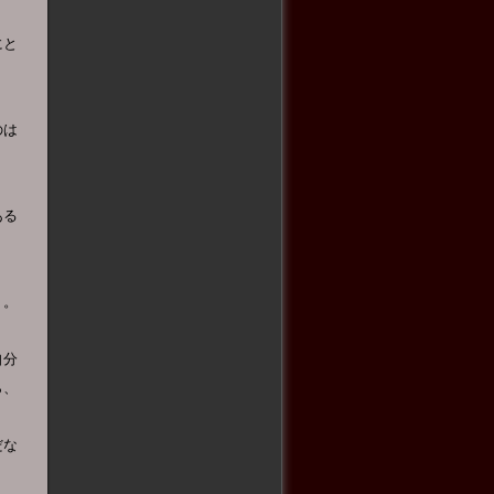
にと
のは
ある
う。
自分
ら、
だな