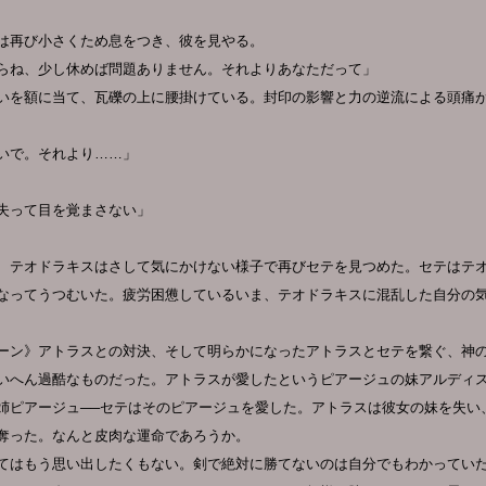
は再び小さくため息をつき、彼を見やる。
らね、少し休めば問題ありません。それよりあなただって」
いを額に当て、瓦礫の上に腰掛けている。封印の影響と力の逆流による頭痛
いで。それより……」
失って目を覚まさない」
、テオドラキスはさして気にかけない様子で再びセテを見つめた。セテはテ
なってうつむいた。疲労困憊しているいま、テオドラキスに混乱した自分の
ーン》アトラスとの対決、そして明らかになったアトラスとセテを繋ぐ、神
いへん過酷なものだった。アトラスが愛したというピアージュの妹アルディ
姉ピアージュ──セテはそのピアージュを愛した。アトラスは彼女の妹を失い
奪った。なんと皮肉な運命であろうか。
てはもう思い出したくもない。剣で絶対に勝てないのは自分でもわかってい