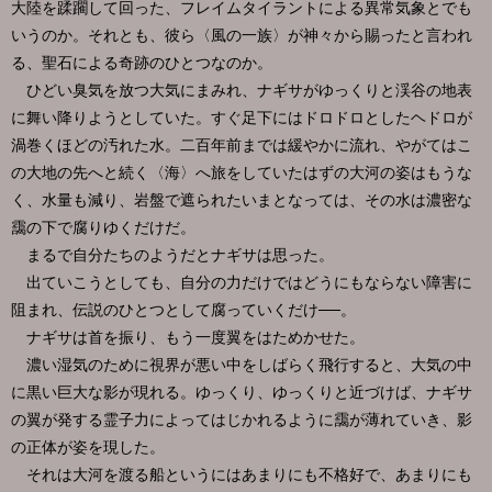
大陸を蹂躙して回った、フレイムタイラントによる異常気象とでも
いうのか。それとも、彼ら〈風の一族〉が神々から賜ったと言われ
る、聖石による奇跡のひとつなのか。
ひどい臭気を放つ大気にまみれ、ナギサがゆっくりと渓谷の地表
に舞い降りようとしていた。すぐ足下にはドロドロとしたヘドロが
渦巻くほどの汚れた水。二百年前までは緩やかに流れ、やがてはこ
の大地の先へと続く〈海〉へ旅をしていたはずの大河の姿はもうな
く、水量も減り、岩盤で遮られたいまとなっては、その水は濃密な
靄の下で腐りゆくだけだ。
まるで自分たちのようだとナギサは思った。
出ていこうとしても、自分の力だけではどうにもならない障害に
阻まれ、伝説のひとつとして腐っていくだけ──。
ナギサは首を振り、もう一度翼をはためかせた。
濃い湿気のために視界が悪い中をしばらく飛行すると、大気の中
に黒い巨大な影が現れる。ゆっくり、ゆっくりと近づけば、ナギサ
の翼が発する霊子力によってはじかれるように靄が薄れていき、影
の正体が姿を現した。
それは大河を渡る船というにはあまりにも不格好で、あまりにも