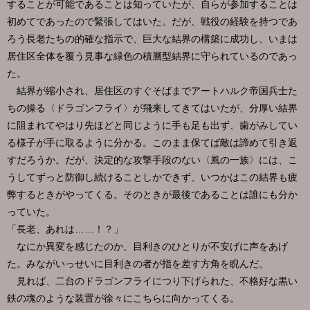
することが可能であることは知っていたが、自らが参加することは
初めてであったので緊張してはいた。だが、戦役の経験を持つであ
ろう長老たちの的確な指示で、巨大な結界の構築に成功し、いまは
居住区全体を覆う見事な緑色の積層型結界に守られているのであっ
た。
結界が縮小され、居住区のすぐそばまでアートハルク帝国兵士た
ちの操る〈ドラゴンフライ〉が飛来してきてはいたが、分厚い結界
に阻まれてやはり先ほどと同じように手も足も出ず、歯がみしてい
る様子が手に取るように分かる。このまま保てば敵は諦めて引き返
すだろうか。だが、決定的な攻撃手段のない〈風の一族〉には、こ
うしてずっと防御し続けることしかできず、いつかはこの結界も疲
弊するときがやってくる。そのときが最後であることは誰にも分か
っていた。
「長老、あれは……！？」
なにか異変を感じたのか、目利きのひとりが不安げに声をあげ
た。みながいっせいに目利きの者が指を差す方角を睨んだ。
見れば、二台のドラゴンフライにつり下げられた、不格好な黒い
鉄の塊のような装置が徐々にこちらに向かってくる。