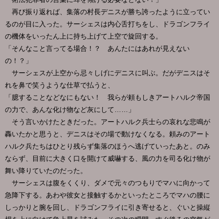
再び振り返れば、集落の村長デニスが勝ち誇ったように立ってい
るのが目に入った。サーシェスは内心舌打ちをし、ドラゴンフライ
の機体をいったん上に持ち上げて上空で旋回する。
「そんなこと言ってる場合！？ あんたにはあれが見えない
の！？」
サーシェスが上空から忌々しげにデニスに叫ぶ。だがデニスはそ
れを鼻で笑うような仕草で払うと、
「臆することなどなにもない！ 我らが頼もしきアートハルク帝国
の力で、あんな化け物など灰にして……」
そう言いかけたときだった。アートハルク兵士らの哀れな悲鳴が
轟いたかと思うと、デニスはその場で動けなくなる。頼みのアート
ハルク兵たちはひとり残らず集落のほうへ逃げていったあと。のみ
ならず、目前に大きく口を開けて威嚇する、風の力を司る化け物が
舞い降りていたのだった。
サーシェスは腹をくくり、ダメで元々のつもりでマハに向かって
急降下する。あわや彼女と接触するかといったところでマハの腰に
しっかりと腕を回し、ドラゴンフライに引き寄せると、ぐいと操縦