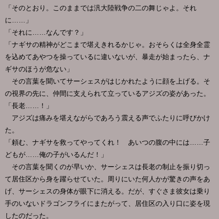
「そのとおり。このままでは汎大陸戦争の二の舞じゃよ。それ
に……」
「それに……なんです？」
「ナギサの精神がどこまで堪えきれるかじゃ。おそらくは全身全霊
を込めてあやつを操っているに違いないが、暴走が始まったら、ナ
ギサのほうが危ない」
その言葉を聞いてサーシェスがはじかれたように顔を上げる。そ
の視界の先に、仲間に支えられて立っているアジズの姿があった。
「長老……！」
アジズは痛みを堪えながらであろう震える声でふたりに呼びかけ
た。
「頼む、ナギサを救ってやってくれ！ あいつの腹の中には……子
どもが……俺の子がいるんだ！」
その言葉を聞くのが早いか、サーシェスは長老の制止を振り切っ
て居住区から身を躍らせていた。周りにいた何人かが驚きの声をあ
げ、サーシェスの身体が眼下に消える。だが、すぐさま彼女は乗り
手のいないドラゴンフライにまたがって、居住区の入り口に姿を現
したのだった。