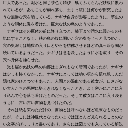
巨大であった。泥水と同じ茶色く錆び、醜くふくらんだ鉄板に覆わ
れているが、あちこちが崩れ落ち、土手っ腹には何かが衝突したよ
うな無惨な穴を晒している。ナギサ自身が形容したように、芋虫の
ような胴体に翼を着けた、巨大な鉄の鳥のようであった。
ナギサはその巨体の前に降り立つと、膝下まで汚水に浸かるのも
気にすることなく、鉄の鳥の腹に開いた穴の奥をじっと見つめた。
穴の奥深くは地獄の入り口とやらを彷彿させるほどの真っ暗な闇が
続いているようだった。ナギサは意を決したように水を蹴り、その
穴へ身体を踊らせた。
光も届かぬ鉄の鳥の内部はまぎれもなく暗闇であったが、ナギサ
は少しも怖くなかった。ナギサにとっては幼い頃から慣れ親しんだ
隠れ家のひとつでもあった。人間との混血である彼女が、口さがな
い大人たちの悪態に堪えきれなくなったとき、よく密かにここに入
り込んで心を落ち着けたものだった。そして彼女はここに入り浸る
うちに、古い古い書物を見つけたのだ。
それは紙を束ねただけの、書物とは呼べないほど粗末なものだっ
たが、そこには神世代となったいまではほとんど見られることのな
い文字がびっしりと書いてあり、さらには図までも入っている解説