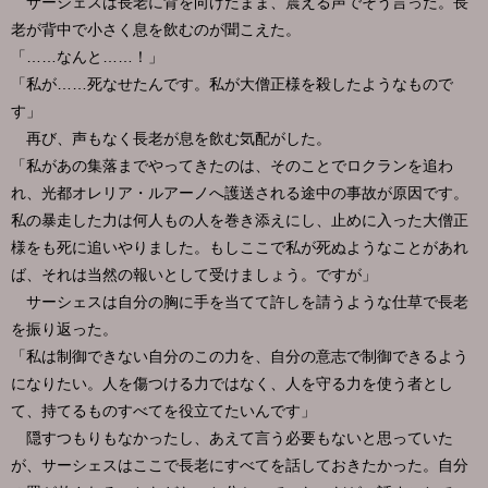
サーシェスは長老に背を向けたまま、震える声でそう言った。長
老が背中で小さく息を飲むのが聞こえた。
「……なんと……！」
「私が……死なせたんです。私が大僧正様を殺したようなもので
す」
再び、声もなく長老が息を飲む気配がした。
「私があの集落までやってきたのは、そのことでロクランを追わ
れ、光都オレリア・ルアーノへ護送される途中の事故が原因です。
私の暴走した力は何人もの人を巻き添えにし、止めに入った大僧正
様をも死に追いやりました。もしここで私が死ぬようなことがあれ
ば、それは当然の報いとして受けましょう。ですが」
サーシェスは自分の胸に手を当てて許しを請うような仕草で長老
を振り返った。
「私は制御できない自分のこの力を、自分の意志で制御できるよう
になりたい。人を傷つける力ではなく、人を守る力を使う者とし
て、持てるものすべてを役立てたいんです」
隠すつもりもなかったし、あえて言う必要もないと思っていた
が、サーシェスはここで長老にすべてを話しておきたかった。自分