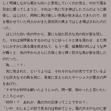
しく明滅しながら紫から白へと変化していくのが見え、やがて靄を
完全に覆ってしまうと、それは一気に引き伸ばしたゴムのように膨
張し、はじけた。同時に再び激しい突風が吹き込んできたので、顔
を覗かせていた何人かがまた居住区の奥まではじき飛ばされたのだ
った。
はじけた白い光の中から、翼にも似た巨大な光の柱が姿を現し
た。それは深呼吸をするかのようにゆっくりと体を震わせ、まだ周
りにかすかに残る靄を吹き払う。もう一度、猛禽類の叫ぶような声
が轟くと、光の中からさらに力強く光り輝く巨大な鳥が姿を現した
のだった。
「鳥……！？」
光に包まれた、というよりは、それそのものが光でできているよ
うな巨大なその鳥を前に、長老に支えられたサーシェスが驚きの声
をあげた。
「ナギサが封印を解いたようじゃの。間一髪、助かったと言いたい
ところじゃが」
「封印！？ あれが、風の力の正体ってことですか？」
「いや、わしもこの目で見るのは初めてじゃ。風の力そのものに姿