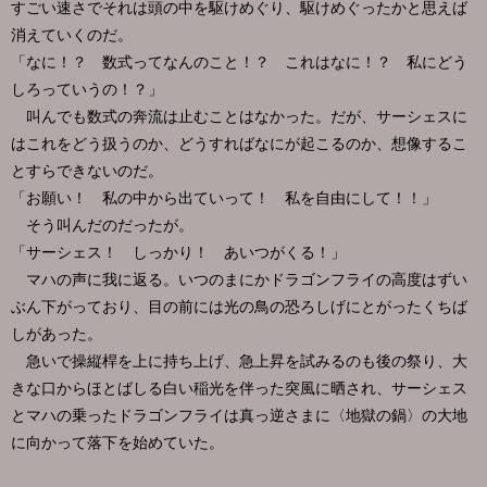
すごい速さでそれは頭の中を駆けめぐり、駆けめぐったかと思えば
消えていくのだ。
「なに！？ 数式ってなんのこと！？ これはなに！？ 私にどう
しろっていうの！？」
叫んでも数式の奔流は止むことはなかった。だが、サーシェスに
はこれをどう扱うのか、どうすればなにが起こるのか、想像するこ
とすらできないのだ。
「お願い！ 私の中から出ていって！ 私を自由にして！！」
そう叫んだのだったが。
「サーシェス！ しっかり！ あいつがくる！」
マハの声に我に返る。いつのまにかドラゴンフライの高度はずい
ぶん下がっており、目の前には光の鳥の恐ろしげにとがったくちば
しがあった。
急いで操縦桿を上に持ち上げ、急上昇を試みるのも後の祭り、大
きな口からほとばしる白い稲光を伴った突風に晒され、サーシェス
とマハの乗ったドラゴンフライは真っ逆さまに〈地獄の鍋〉の大地
に向かって落下を始めていた。