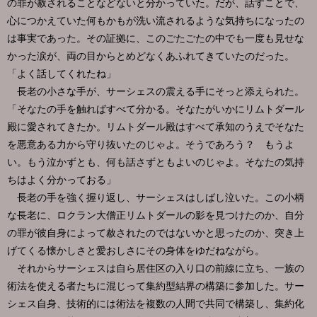
の罪が赦されることなどないと分かっていた。だが、話すことで、
心につかえていた何もかもが洗い流されるような気持ちになったの
は事実であった。その証拠に、このごたごたの中でも一度も見せな
かった涙が、両の目からとめどなくあふれてきていたのだった。
「よく話してくれたね」
長老の小さな手が、サーシェスの震える手にそっと添えられた。
「そなたの手を触ればすべて分かる。そなたがいかにリムトダール
殿に愛されてきたか。リムトダール殿はすべて承知のうえでそなた
を悪意ある力から守り抜いたのじゃよ。そうであろう？ もうよ
い。もう泣かずとも、何も話さずともよいのじゃよ。そなたの気持
ちはよく分かっておる」
長老の手を強く握り返し、サーシェスはしばし泣いた。この小柄
な長老に、ロクラン大僧正リムトダールの影を見つけたのか、自分
の罪が彼自身によって赦されたのではないかと思ったのか、突き上
げてくる懐かしさと愛おしさにその身体をゆだねながら。
それからサーシェスは自ら居住区の入り口の前線に立ち、一族の
術法を使える者たちに混じって集約型結界の構築に参加した。サー
シェス自身、技術的には術法を複数の人間で共同で構築し、集約化