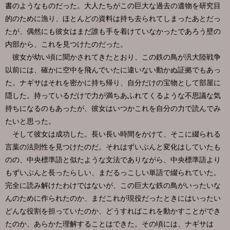
書のようなものだった。大人たちがこの巨大な過去の遺物を研究目
的のために漁り、ほとんどの資料は持ち去られてしまったあとだっ
たが、偶然にも彼女はまだ誰も手を着けていなかったであろう壁の
内部から、これを見つけたのだった。
彼女が幼い頃に聞かされてきたとおり、この鉄の鳥が汎大陸戦争
以前には、確かに空中を飛んでいたに違いない動かぬ証拠でもあっ
た。ナギサはそれを密かに持ち帰り、自分だけの宝物として部屋に
隠した。持っているだけで力が満ちあふれてくるような不思議な気
持ちになるのもあったが、彼女はいつかこれを自分の力で読んでみ
たいと思った。
そして彼女は成功した。長い長い時間をかけて、そこに綴られる
言葉の法則性を見つけたのだ。それはずいぶんと変化はしていたも
のの、中央標準語と似たような文法でありながら、中央標準語より
もずいぶんと長ったらしい、まだるっこしい単語で綴られていた。
完全に読み解けたわけではないが、この巨大な鉄の鳥がいったいな
んのために作られたのか、まだこれが現役だったときにはいったい
どんな役割を担っていたのか、どうすればこれを動かすことができ
たのか、あらかた理解することはできた。その頃には、ナギサは