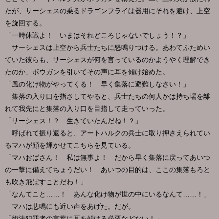
たが、サーシェスの乗るドラゴンフライは器用にそれを避け、上空
を旋回する。
「一時休戦よ！ いまはそれどころじゃないでしょう！？」
サーシェスは上空から兵士たちに怒鳴りつける。あわてふためい
ていた彼らも、サーシェスが何を言っているのかようやく理解でき
たのか、ボウガンを引いてその声に耳を傾け始めた。
「風の化け物がやってくる！ 早く集落に避難しなさい！」
集落の入り口を指さしてやると、兵士たちの何人かは持ち場を離
れて我先にと集落の入り口を目指して走っていった。
「サーシェス！？ 生きていたんだね！？」
呼ばれて振り返ると、アートハルクの兵士に取り押さえられてい
るマハが顔を輝かせてこちらを見ている。
「マハおばさん！ 私は無事よ！ だから早く集落に戻ってあいつ
の一撃に備えてちょうだい！ あいつの目的は、ここの集落もろと
も吹き飛ばすことだわ！」
「なんてこと……！ あんな化け物が世の中にいるなんて……！」
マハは悲鳴にも近い声をあげた。だが。
「術法犯罪者の言葉に耳を傾ける必要などない！」