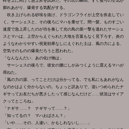
桿を上に向けて急上昇を試みた。その次の瞬間、すぐ後ろの空気が
膨れあがり、爆発する気配がする。
吹き上げられる砂埃を抜け、ドラゴンフライが上空を疾走してい
く。サーシェスと、その後ろにマハを乗せて。間一髪、ものすごい
速度で急上昇したのが功を奏して光の鳥の第一撃を逃れたサーシェ
スとマハは、上空からえぐられた大地を言葉もなく見下ろす。炎の
ようなわかりやすい視覚効果なしにえぐれた土は、風の力による、
空気そのものの爆発だろうと思われた。
「なんなんだい、あの化け物は」
サーシェスの後ろで、彼女の腰にしがみつくように震えるマハが
尋ねた。
「風の力の源、ってことだけは分かってる。でも私にもあれがなん
なのかはよく分からないの。ちょっと訳ありで、追いつめられたナ
ギサってお友だちが悪さしたって感じなんだけど……状況はサイア
クってところね」
「ナギサ……？ ナギサって……？」
「知ってるの？ マハおばさん？」
「いや……その、人違い、かもしれないし……」