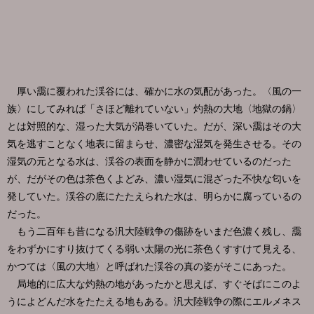
厚い靄に覆われた渓谷には、確かに水の気配があった。〈風の一
族〉にしてみれば「さほど離れていない」灼熱の大地〈地獄の鍋〉
とは対照的な、湿った大気が渦巻いていた。だが、深い靄はその大
気を逃すことなく地表に留まらせ、濃密な湿気を発生させる。その
湿気の元となる水は、渓谷の表面を静かに潤わせているのだった
が、だがその色は茶色くよどみ、濃い湿気に混ざった不快な匂いを
発していた。渓谷の底にたたえられた水は、明らかに腐っているの
だった。
もう二百年も昔になる汎大陸戦争の傷跡をいまだ色濃く残し、靄
をわずかにすり抜けてくる弱い太陽の光に茶色くすすけて見える、
かつては〈風の大地〉と呼ばれた渓谷の真の姿がそこにあった。
局地的に広大な灼熱の地があったかと思えば、すぐそばにこのよ
うによどんだ水をたたえる地もある。汎大陸戦争の際にエルメネス