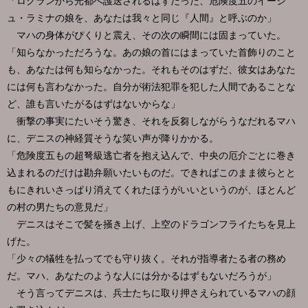
「ロクランから光都へ護送されるはずだった、危険度五のイーシ
ュ・ラミナの娘を、あなたは我々と同じ『人間』と呼ぶのか」
マハの身体がぴくりと震え、その次の瞬間には固まっていた。
「知らなかっただろうな。あの娘の首にはまっていた首飾りのこと
も、あなたは何も知らなかった。それもそのはずだ、彼女はあなた
には何も言わなかった。自分が術法犯罪を犯した人間であることな
ど、誰も言いたがるはずはないからな」
衝撃の事実にたいそう驚き、それを反芻しながらうなだれるマハ
に、デニスの神経質そうな笑い声が降りかかる。
「危険度五もの超弩級逃亡者を抱え込んで、中央の厄介ごとに巻き
込まれるのだけは勘弁願いたいものだ。できればこのまま彼らとと
もにきれいさっぱり消えてくれたほうがいいというのが、ほとんど
の村の男たちの意見だ」
デニスはそこで髪を掻き上げ、上空のドラゴンフライたちを見上
げた。
「少々の犠牲を払ってでも守り抜く。それが指導者たる者の務め
だ。マハ、あなたのような人には分かるはずもないだろうが」
そう言ってデニスは、兵士たちに取り押さえられているマハの顔