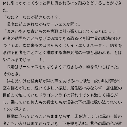
体に引っかかってやっと押し流されるのを踏みとどまることができ
た。
「なに？ なにが起きたの！？」
長老に起こされながらサーシェスが問う。
「まさかあんな古いものを実戦に引っ張り出してくるとは……！
術者の結界をこともなげに破壊できる恐るべき旧世界の魔法のひと
つじゃよ。次に来るのはおそらく〈サイ・エリミネータ〉、結界を
形作る術者をことごとく排除する虐殺兵器の一撃と思われる。もは
やこれまでじゃ……！」
長老はサーシェスをかばうように抱きしめ、歯を食いしばった。
そのとき。
餌を見つけた猛禽類が鬨の声をあげるのに似た、鋭い叫び声が中
空を揺るがした。続いて激しい振動。居住区のみならず、居住区の
目前まで迫っていたドラゴンフライの群れまでをも激しく揺るが
し、乗っていた何人もの兵士たちが渓谷の下の靄に吸い込まれてい
くのが見えた。
振動に立っていることもままならず、床を這うように風の一族の
者たちが入り口まで辿っていき、下を覗き込む。紫色の靄の色が激