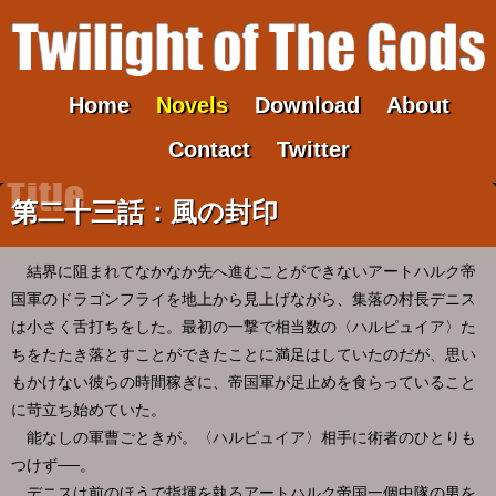
Home
Novels
Download
About
Contact
Twitter
第二十三話：風の封印
結界に阻まれてなかなか先へ進むことができないアートハルク帝
国軍のドラゴンフライを地上から見上げながら、集落の村長デニス
は小さく舌打ちをした。最初の一撃で相当数の〈ハルピュイア〉た
ちをたたき落とすことができたことに満足はしていたのだが、思い
もかけない彼らの時間稼ぎに、帝国軍が足止めを食らっていること
に苛立ち始めていた。
能なしの軍曹ごときが。〈ハルピュイア〉相手に術者のひとりも
つけず──。
デニスは前のほうで指揮を執るアートハルク帝国一個中隊の男を