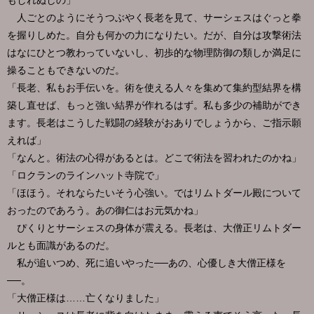
もしれぬしの」
人ごとのようにそうつぶやく長老を見て、サーシェスはぐっと拳
を握りしめた。自分も何かの力になりたい。だが、自分は攻撃術法
はなにひとつ教わっていないし、初歩的な物理防御の類しか満足に
操ることもできないのだ。
「長老、私もお手伝いを。術を使える人々を集めて集約型結界を構
築し直せば、もっと強い結界が作れるはず。私も多少の補助ができ
ます。長老はこうした戦闘の経験がおありでしょうから、ご指示願
えれば」
「なんと。術法の心得があるとは。どこで術法を習われたのかね」
「ロクランのラインハット寺院で」
「ほほう。それならたいそう心強い。ではリムトダール殿について
おったのであろう。あの御仁はお元気かね」
ぴくりとサーシェスの身体が震える。長老は、大僧正リムトダー
ルとも面識があるのだ。
私が追いつめ、死に追いやった──あの、心優しき大僧正様を
──。
「大僧正様は……亡くなりました」