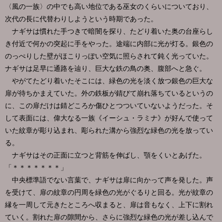
〈風の一族〉の中でも高い地位である巫女のくらいについており、
次代の長に代替わりしようという時期であった。
ナギサは慣れた手つきで暗闇を探り、たどり着いた奥の台座らし
き付近で何かの突起に手をやった。途端に内部に光が灯る。銀色の
のっぺりした壁がほこりっぽい空気に照らされて鈍く光っていた。
ナギサは足早に通路を辿り、巨大な鉄の鳥の奥、腹部へと急ぐ。
やがてたどり着いたそこには、緑色の光を淡く放つ銀色の巨大な
扉が待ちかまえていた。外の鉄板が錆びて崩れ落ちているというの
に、この扉だけは錆どころか傷ひとつついていないようだった。そ
して表面には、偉大なる一族《イーシュ・ラミナ》が好んで使って
いた紋章が彫り込まれ、彫られた溝から強烈な緑色の光を放ってい
る。
ナギサはその正面に立つと背筋を伸ばし、顎をくいとあげた。
「＊＊＊＊＊＊＊」
中央標準語でない言葉で、ナギサは扉に向かって声を発した。声
を受けて、扉の紋章の円周を緑色の光がぐるりと回る。光が紋章の
縁を一周して元きたところへ収まると、扉は音もなく、上下に割れ
ていく。割れた扉の隙間から、さらに強烈な緑色の光が差し込んで