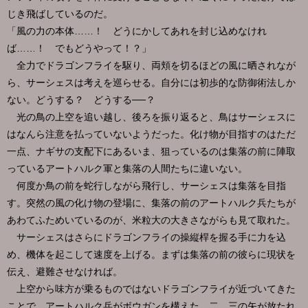
じき飛ばしているのだ。
「風の力の本体……！ どうにかしてあれを封じ込めなけれ
ば……！ でもどうやって！？」
全力でドラゴンフライを駆り、両頬を切るほどの風に晒されなが
ら、サーシェスは考えを巡らせる。自分には初歩的な防御術法しか
ない。どうする？ どうする──？
光の鳥の上空を追い越し、後ろを振り返ると、鳥はサーシェスに
はなんら注意を払っていないようだった。化け物が目指すのはただ
一点、ナギサの支配下にあるいま、狙っているのは集落の前に陣取
っているアートハルク軍と集落の人間たちに違いない。
何度か鳥の前を蛇行しながら飛行し、サーシェスは集落を目指
す。突然の風の化け物の登場に、集落の前のアートハルク兵たちが
あわてふためいているのが、米粒大の大きさながらも見て取れた。
サーシェスはさらにドラゴンフライの操縦桿を握る手に力を込
め、機体を起こして速度を上げる。まずは集落の前の彼らに現状を
伝え、避難させなければ。
上空から味方が乗るものではないドラゴンフライが近づいてきた
ことで、アートハルク兵がボウガンを構えた。二、三の矢が放たれ