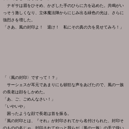
ナギサは眉をひそめ、かざした手のひらに力を込めた。共鳴がい
っそう激しくなり、立体魔法陣からにじみ出る緑色の光は、さらに
強烈さを増した。
「さあ、風の封印よ！ 退け！ 私にその真の力を見せてみろ！」
「〈風の封印〉ですって！？」
サーシェスが耳元であまりにも頓狂な声をあげたので、風の一族
の長老は顔をしかめた。
「あ、ご、ごめんなさい！」
「いやいや」
困ったような顔で長老は首を振る。
「風の封印とは、『それ』が封印されてから名付けられた、封印そ
のものの名じゃ。封印されてやっと我らが〈風の一族〉の手で扱い