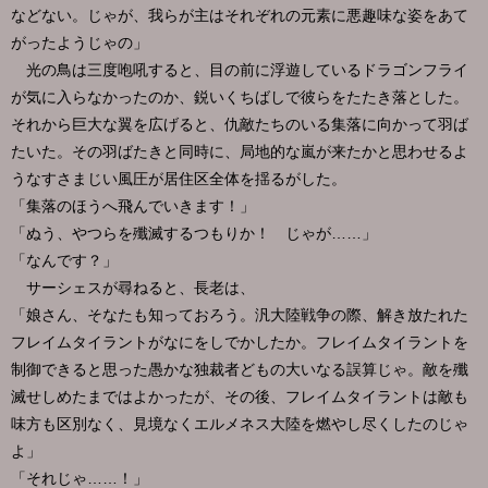
などない。じゃが、我らが主はそれぞれの元素に悪趣味な姿をあて
がったようじゃの」
光の鳥は三度咆吼すると、目の前に浮遊しているドラゴンフライ
が気に入らなかったのか、鋭いくちばしで彼らをたたき落とした。
それから巨大な翼を広げると、仇敵たちのいる集落に向かって羽ば
たいた。その羽ばたきと同時に、局地的な嵐が来たかと思わせるよ
うなすさまじい風圧が居住区全体を揺るがした。
「集落のほうへ飛んでいきます！」
「ぬう、やつらを殲滅するつもりか！ じゃが……」
「なんです？」
サーシェスが尋ねると、長老は、
「娘さん、そなたも知っておろう。汎大陸戦争の際、解き放たれた
フレイムタイラントがなにをしでかしたか。フレイムタイラントを
制御できると思った愚かな独裁者どもの大いなる誤算じゃ。敵を殲
滅せしめたまではよかったが、その後、フレイムタイラントは敵も
味方も区別なく、見境なくエルメネス大陸を燃やし尽くしたのじゃ
よ」
「それじゃ……！」