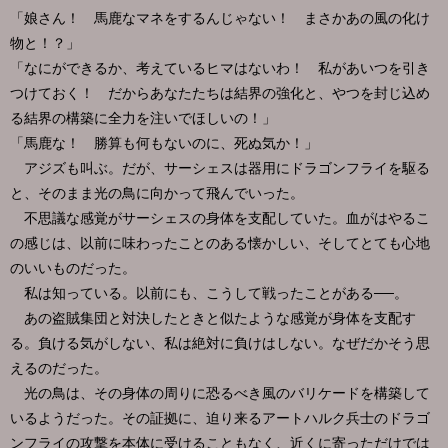
「娘さん！ 馬鹿なマネをするんじゃない！ まさかあの風の化け
物と！？」
「なにができるか、考えているヒマはないわ！ 私があいつを引き
つけておく！ だからあなたたちは結界の強化と、やつを封じ込め
る結界の構築に全力を注いでほしいの！」
「馬鹿な！ 勝算も何もないのに、死ぬ気か！」
アジズも叫ぶ。だが、サーシェスは器用にドラゴンフライを駆る
と、そのまま光の鳥に向かって飛んでいった。
不思議な感覚がサーシェスの身体を支配していた。血がはやるこ
の感じは、以前に味わったことのある懐かしい、そしてとても心地
のいいものだった。
私は知っている。以前にも、こうして戦ったことがある──。
あの盗賊集団と対決したときと似たような感覚が身体を支配す
る。負ける気がしない、私は絶対に負けはしない。なぜだかそう思
えるのだった。
光の鳥は、その身体の周りに恐るべき風のバリケードを構築して
いるようだった。その証拠に、迫り来るアートハルク兵士のドラゴ
ンフライの攻撃を本体に受けることもなく、近くに寄っただけでは