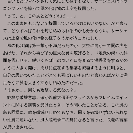
言いよどむマハをさして気にした様子もなく、サーシェスはドラ
ゴンフライを操って風の化け物の上空を旋回した。
「さて、と。このあとどうすれば……」
このまま何もしないで旋回しているわけにもいかない。かと言っ
て、どうすればこれを封じ込められるのかも分からない。サーシェ
スは上空で風の化け物の様子をうかがうことにした。
風の化け物は第一撃が不満だったのか、大空に向かって鬨の声を
あげた。それから再びその巨大な翼を広げると、〈地獄の鍋〉の斜
面を震わせる。鋭いくちばしのついた口をまるで深呼吸をするかの
ように大きく開け、周りに点在する集落を威嚇するように叫ぶと、
自分の思いついたことがとても喜ばしいものだと言わんばかりに満
足そうに翼を大きく揺らし始めたのだった。
「まさか……周りも攻撃する気なの？」
純粋な破壊意志。確か以前大僧正やフライスからフレイムタイラ
ントに関する講義を受けたとき、そう聞いたことがある。この風の
鳥も同様に、敵を殲滅せしめてもなお、周りを破壊せずにいられな
い性質に違いない。汎大陸戦争二の舞になると言った、長老の言葉
が思い出される。