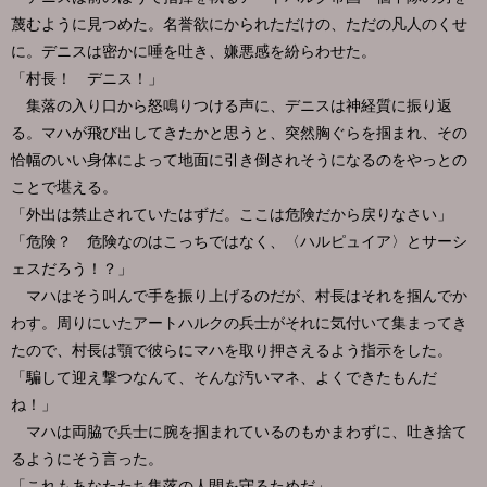
蔑むように見つめた。名誉欲にかられただけの、ただの凡人のくせ
に。デニスは密かに唾を吐き、嫌悪感を紛らわせた。
「村長！ デニス！」
集落の入り口から怒鳴りつける声に、デニスは神経質に振り返
る。マハが飛び出してきたかと思うと、突然胸ぐらを掴まれ、その
恰幅のいい身体によって地面に引き倒されそうになるのをやっとの
ことで堪える。
「外出は禁止されていたはずだ。ここは危険だから戻りなさい」
「危険？ 危険なのはこっちではなく、〈ハルピュイア〉とサーシ
ェスだろう！？」
マハはそう叫んで手を振り上げるのだが、村長はそれを掴んでか
わす。周りにいたアートハルクの兵士がそれに気付いて集まってき
たので、村長は顎で彼らにマハを取り押さえるよう指示をした。
「騙して迎え撃つなんて、そんな汚いマネ、よくできたもんだ
ね！」
マハは両脇で兵士に腕を掴まれているのもかまわずに、吐き捨て
るようにそう言った。
「これもあなたたち集落の人間を守るためだ」