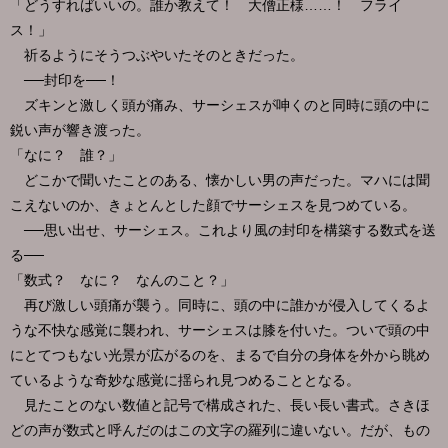
「どうすればいいの。誰か教えて！ 大僧正様……！ フライ
ス！」
祈るようにそうつぶやいたそのときだった。
──封印を──！
ズキンと激しく頭が痛み、サーシェスが呻くのと同時に頭の中に
鋭い声が響き渡った。
「なに？ 誰？」
どこかで聞いたことのある、懐かしい男の声だった。マハには聞
こえないのか、きょとんとした顔でサーシェスを見つめている。
──思い出せ、サーシェス。これより風の封印を構築する数式を送
る──
「数式？ なに？ なんのこと？」
再び激しい頭痛が襲う。同時に、頭の中に誰かが侵入してくるよ
うな不快な感覚に襲われ、サーシェスは膝を付いた。ついで頭の中
にとてつもない光景が広がるのを、まるで自分の身体を外から眺め
ているような奇妙な感覚に揺られ見つめることとなる。
見たことのない数値と記号で構成された、長い長い書式。さきほ
どの声が数式と呼んだのはこの文字の羅列に違いない。だが、もの