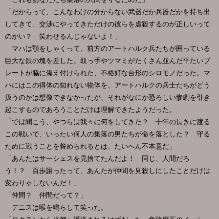
「だからって、こんなわけの分からない武器だか兵器だかを持ち出
してきて、交渉にやってきただけの彼らを虐殺するのが正しいって
のかい？ 笑わせるんじゃないよ！」
マハは顎をしゃくって、前方のアートハルク兵たちが囲っている
巨大な鉄の塊を差した。取っ手やツマミがたくさん並んだ平たいプ
レートが脇に備え付けられた、不格好な台形のシロモノだった。マ
ハにはこの得体の知れない物体を、アートハルクの兵士たちがどう
扱うのかは想像できなかったが、それがなにか恐ろしい惨劇を引き
起こすものであろうことだけは理解できたようだった。
「では聞こう、やつらは我々に何をしてきた？ 十年の長きに渡る
この戦いで、いったい何人の集落の男たちが命を落とした？ 守る
ために戦うことを咎められるとは、たいへん不本意だ」
「あんたはサーシェスを見捨てたんだよ！ 同じ、人間だろ
う！？ 百歩譲ったって、あんたが仲間を見殺しにしたことだけは
変わりゃしないんだ！」
「仲間？ 仲間だって？」
デニスは喉を鳴らして笑った。