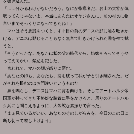
を覗き込んだ。
「……分かるわけがないだろう。なにが指導者だ。お山の大将が気
取ってんじゃないよ。本当にあんたはオヤジさんに、前の村長に物
言いまでそっくりになってきたね！」
マハはそう悪態をつくと、すぐ目の前のデニスの顔に唾を吐きか
ける。デニスは動じることもなく無言で吐きかけられた唾を袖で拭
うと、
「そうだったな。あなたは私の父の時代から、姉妹そろってそうや
って刃向かい、禁忌を犯した」
言われて、マハの顔が怒りに歪む。
「あなたの姉も、あなたも、掟を破って我が子と引き離された。だ
がそれを恨むのはお門違いというものだ」
鼻を鳴らし、デニスはマハに背を向ける。そしてアートハルク帝
国軍が持ってきた不格好な装置に手をかけると、周りのアートハル
ク兵にも聞こえるように、大袈裟な素振りで言った。
「まぁ見ているがいい。あなたのそのしがらみを、今日のこの日に
断ち切って差し上げよう」