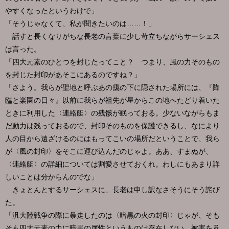
やすくなったというわけで」
「そうじゃなくて、私が聞きたいのは……！」
話すと長くなりがちな長老の言葉に少し苛立ちながらサーシェス
は言った。
「四大元素のひとつを封じたってこと？ つまり、風の力そのもの
を封じた封印があそこにあるのですね？」
「さよう。我らが聖地と呼ぶあの靄の下に隠された場所には、『降
臨と楽園の日々』以前に我らが祖先が星からこの地へたどり着いた
ときに利用した〈連絡艇〉の残骸が眠っておる。少ないながらもま
だ動力は残っておるので、封印そのものを保護できるし、なにより
人の目から遠ざけるのにはもってこいの場所だということで、我ら
が〈風の封印〉をそこに運び込んだのじゃよ。ああ、すまぬが、
〈連絡艇〉の詳細については割愛させておくれ。わしにもあまり詳
しいことは分からんのでな」
きょとんとするサーシェスに、長老は申し訳なさそうにそう詫び
た。
「汎大陸戦争の際に暴走したのは〈暗黒の火の封印〉じゃが、そも
そも四大元素の力に暗黒の属性というものは存在しない。被害を及