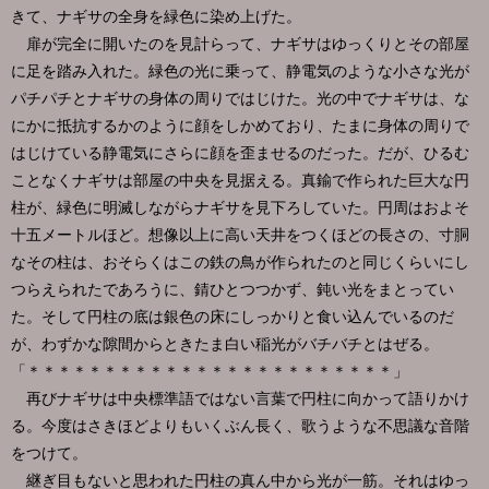
きて、ナギサの全身を緑色に染め上げた。
扉が完全に開いたのを見計らって、ナギサはゆっくりとその部屋
に足を踏み入れた。緑色の光に乗って、静電気のような小さな光が
パチパチとナギサの身体の周りではじけた。光の中でナギサは、な
にかに抵抗するかのように顔をしかめており、たまに身体の周りで
はじけている静電気にさらに顔を歪ませるのだった。だが、ひるむ
ことなくナギサは部屋の中央を見据える。真鍮で作られた巨大な円
柱が、緑色に明滅しながらナギサを見下ろしていた。円周はおよそ
十五メートルほど。想像以上に高い天井をつくほどの長さの、寸胴
なその柱は、おそらくはこの鉄の鳥が作られたのと同じくらいにし
つらえられたであろうに、錆ひとつつかず、鈍い光をまとってい
た。そして円柱の底は銀色の床にしっかりと食い込んでいるのだ
が、わずかな隙間からときたま白い稲光がバチバチとはぜる。
「＊＊＊＊＊＊＊＊＊＊＊＊＊＊＊＊＊＊＊＊＊＊＊＊」
再びナギサは中央標準語ではない言葉で円柱に向かって語りかけ
る。今度はさきほどよりもいくぶん長く、歌うような不思議な音階
をつけて。
継ぎ目もないと思われた円柱の真ん中から光が一筋。それはゆっ