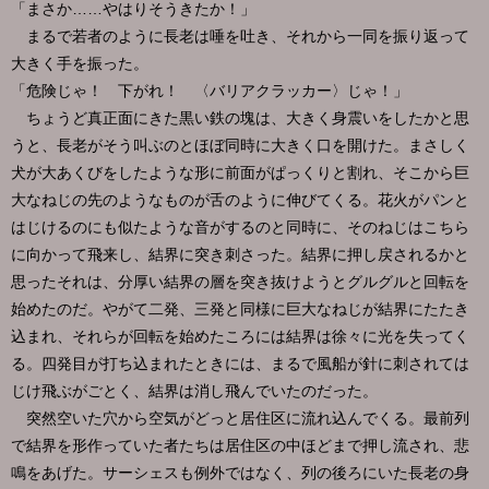
「まさか……やはりそうきたか！」
まるで若者のように長老は唾を吐き、それから一同を振り返って
大きく手を振った。
「危険じゃ！ 下がれ！ 〈バリアクラッカー〉じゃ！」
ちょうど真正面にきた黒い鉄の塊は、大きく身震いをしたかと思
うと、長老がそう叫ぶのとほぼ同時に大きく口を開けた。まさしく
犬が大あくびをしたような形に前面がぱっくりと割れ、そこから巨
大なねじの先のようなものが舌のように伸びてくる。花火がパンと
はじけるのにも似たような音がするのと同時に、そのねじはこちら
に向かって飛来し、結界に突き刺さった。結界に押し戻されるかと
思ったそれは、分厚い結界の層を突き抜けようとグルグルと回転を
始めたのだ。やがて二発、三発と同様に巨大なねじが結界にたたき
込まれ、それらが回転を始めたころには結界は徐々に光を失ってく
る。四発目が打ち込まれたときには、まるで風船が針に刺されては
じけ飛ぶがごとく、結界は消し飛んでいたのだった。
突然空いた穴から空気がどっと居住区に流れ込んでくる。最前列
で結界を形作っていた者たちは居住区の中ほどまで押し流され、悲
鳴をあげた。サーシェスも例外ではなく、列の後ろにいた長老の身