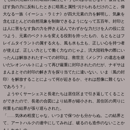
ぼす負の力に反転したときに暗黒と属性づけられるだけのこと。偉
大なる一族《イーシュ・ラミナ》が四大元素の力を解明し、気象を
含むほとんどの自然現象を制御できるようになって五百年。封印と
は人に害をなす負の力を押さえ込んでわずかな力だけを人の役に立
つよう、元素のベクトルを変える役割を持ったもの、もともとはフ
レイムタイラントの属する火も、風も水も土も、正しい心を持つ者
が使えば、正しい力として働く力なのじゃよ。汎大陸戦争の際にい
ったんは解放されたすべての封印は、救世主《メシア》の遺志を継
いだレオンハルトによって再び厳重に封印されたのだが、ナギサは
まんまとその封印の解き方を探り当てたに違いない。いま〈風の封
印〉を解放することによって何が起きるか、それは想像に難くない
であろう？」
ようやくサーシェスと長老たちは居住区まで引き返してくること
ができたので、長老の合図により結界が縮小され、居住区の周りに
何重もの結界が張り巡らされた。
「……気休め程度じゃな。いつまで保つかも分からぬ。この結界と
て、アートハルクの連中にしてみれば、破るのも造作のないことか