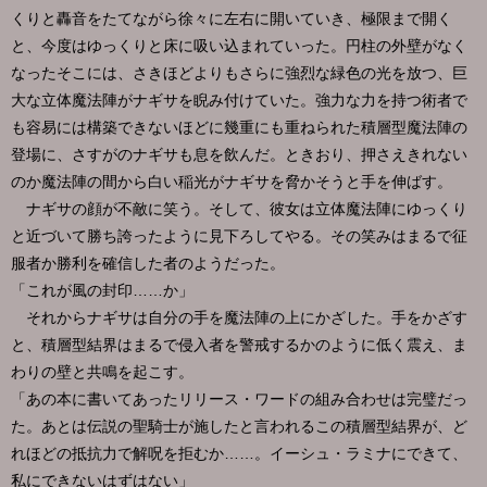
くりと轟音をたてながら徐々に左右に開いていき、極限まで開く
と、今度はゆっくりと床に吸い込まれていった。円柱の外壁がなく
なったそこには、さきほどよりもさらに強烈な緑色の光を放つ、巨
大な立体魔法陣がナギサを睨み付けていた。強力な力を持つ術者で
も容易には構築できないほどに幾重にも重ねられた積層型魔法陣の
登場に、さすがのナギサも息を飲んだ。ときおり、押さえきれない
のか魔法陣の間から白い稲光がナギサを脅かそうと手を伸ばす。
ナギサの顔が不敵に笑う。そして、彼女は立体魔法陣にゆっくり
と近づいて勝ち誇ったように見下ろしてやる。その笑みはまるで征
服者か勝利を確信した者のようだった。
「これが風の封印……か」
それからナギサは自分の手を魔法陣の上にかざした。手をかざす
と、積層型結界はまるで侵入者を警戒するかのように低く震え、ま
わりの壁と共鳴を起こす。
「あの本に書いてあったリリース・ワードの組み合わせは完璧だっ
た。あとは伝説の聖騎士が施したと言われるこの積層型結界が、ど
れほどの抵抗力で解呪を拒むか……。イーシュ・ラミナにできて、
私にできないはずはない」