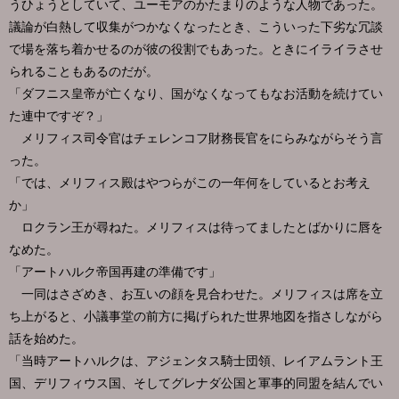
うひょうとしていて、ユーモアのかたまりのような人物であった。
議論が白熱して収集がつかなくなったとき、こういった下劣な冗談
で場を落ち着かせるのが彼の役割でもあった。ときにイライラさせ
られることもあるのだが。
「ダフニス皇帝が亡くなり、国がなくなってもなお活動を続けてい
た連中ですぞ？」
メリフィス司令官はチェレンコフ財務長官をにらみながらそう言
った。
「では、メリフィス殿はやつらがこの一年何をしているとお考え
か」
ロクラン王が尋ねた。メリフィスは待ってましたとばかりに唇を
なめた。
「アートハルク帝国再建の準備です」
一同はさざめき、お互いの顔を見合わせた。メリフィスは席を立
ち上がると、小議事堂の前方に掲げられた世界地図を指さしながら
話を始めた。
「当時アートハルクは、アジェンタス騎士団領、レイアムラント王
国、デリフィウス国、そしてグレナダ公国と軍事的同盟を結んでい