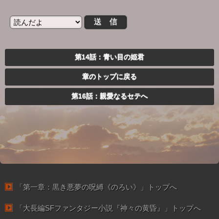
第14話：青い目の姫君
章のトップに戻る
第16話：親愛なるセテへ
「第一章：黒き悪夢の呪縛《のろい》」トップへ
「大長編SFファンタジー小説『神々の黄昏』」トップへ