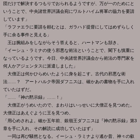
団だけで解決するつもりでおられるようですが、万が一のためにと
いうことで、中央諸世界評議会宛にワルトハイム将軍の協力を要請
しています」
「ラファエラに要請を頼むとは、ガラハド提督にしてはめずらしく
手に余る事件と見える」
王は腕組みをしながらそう答えると、ハートマンも頷き、
「イーシュ・ラミナの使う邪悪な術法ということで、閣下も慎重に
なっているようです。今日、中央諸世界評議会から術法の専門家を
何人かアジェンタスに派遣しました」
大僧正は何かひらめいたように身を起こす。古代の邪悪な術
法……？ アートハルク帝国ダフニスは、確かあの書物を手に入れ
ていたはずだ。
「……『神の黙示録』……！」
大僧正がうめいたので、まわりはいっせいに大僧正を見つめた。
大僧正はあえぐように王を見つめ、
「用心めされよ。確か五年前、銀嶺王ダフニスは『神の黙示録』第3
章を手に入れ、その解読に成功していたはず」
一同は再び騒然となる。イーシュ・ラミナより遙か昔、神々の叡