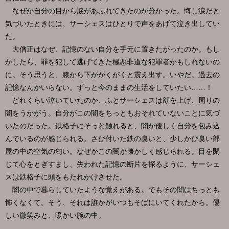
なぜか自分の目から涙があふれてきたのが分かった。悔し涙だと
気づいたときには、サーシェスはひとりで声をあげて泣き出してい
た。
大僧正はなぜ、記憶のない自分を手元に置きたがったのか。もし
かしたら、罪を犯して逃げてきた極悪非道な犯罪者かもしれないの
に。そう思うと、膝から下ががくがくと震え出す。いやだ。過去の
記憶なんかいらない。ずっと今のままの生活をしていたい……！
どれくらい泣いていたのか、ふとサーシェスは顔を上げ、周りの
闇をうかがう。自分がこの闇をちっともおそれていないことに気づ
いたのだった。鉄格子にそっと触れると、闇が優しく自分を包み込
んでいるのが感じられる。さび付いた鉄の臭いと、少しかび臭い部
屋の中の空気の匂い。なぜかこの闇が懐かしく感じられる。目を閉
じて心をとぎすまし、失われた記憶の断片を探るように、サーシェ
スは鉄格子に頭をもたれかけさせた。
闇の中で暮らしていたような覚えがある。でもその闇はちっとも
怖くなくて。そう、それは誰かがいつもそばにいてくれたから。優
しい微笑みと、暖かい腕の中。