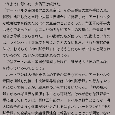
いうように頷いた。大僧正は続けた。
「アートハルク帝国ダフニス皇帝は、その三番目の章を手に入れ、
解読に成功したと当時中央諸世界連合にて発表した。アートハルク
が戦略戦争を始めたのはその直後のことじゃった。帝国軍の軍事力
もそうであったが、なにより強力な術者たちの攻撃に、中央諸世界
連合は脅威にさらされた。その術者たちが使っていた術法というの
は、ラインハット寺院でも教えたことのない禁忌とされた古代の術
法で、おそらく『神の黙示録』にはそうしたものがごまんと記され
ているのではないかと推測されるのじゃ」
「ではアートハルク帝国が壊滅した現在、誰がその『神の黙示録』
を持っているのでしょう」
ハートマンは大僧正を見つめて静かにそう言った。アートハルク
帝国が壊滅した後、中央諸世界連合は『神の黙示録』の行方をやっ
きになって探したが、結局見つからずじまいだった。『神の黙示
録』があれば世界を征服することも可能だ。それが愚かな独裁者の
手に渡ってしまえば、再び五年前のアートハルク戦争どころか、汎
大陸戦争のような惨事が繰り返されるはずだ。ハートマンが『神の
黙示録』の全貌を中央諸世界連合に報告することはまず間違いない