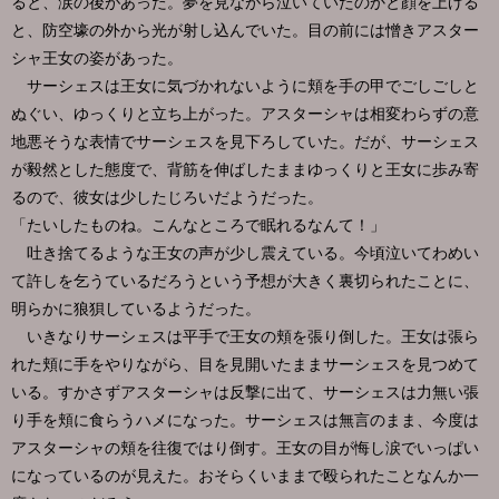
ると、涙の後があった。夢を見ながら泣いていたのかと顔を上げる
と、防空壕の外から光が射し込んでいた。目の前には憎きアスター
シャ王女の姿があった。
サーシェスは王女に気づかれないように頬を手の甲でごしごしと
ぬぐい、ゆっくりと立ち上がった。アスターシャは相変わらずの意
地悪そうな表情でサーシェスを見下ろしていた。だが、サーシェス
が毅然とした態度で、背筋を伸ばしたままゆっくりと王女に歩み寄
るので、彼女は少したじろいだようだった。
「たいしたものね。こんなところで眠れるなんて！」
吐き捨てるような王女の声が少し震えている。今頃泣いてわめい
て許しを乞うているだろうという予想が大きく裏切られたことに、
明らかに狼狽しているようだった。
いきなりサーシェスは平手で王女の頬を張り倒した。王女は張ら
れた頬に手をやりながら、目を見開いたままサーシェスを見つめて
いる。すかさずアスターシャは反撃に出て、サーシェスは力無い張
り手を頬に食らうハメになった。サーシェスは無言のまま、今度は
アスターシャの頬を往復ではり倒す。王女の目が悔し涙でいっぱい
になっているのが見えた。おそらくいままで殴られたことなんか一