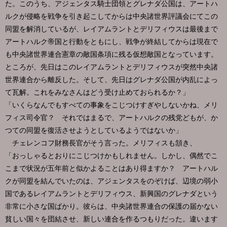
た。このうち、アジェンタス騎士団領とグレナダ公国は、アートハ
ルクが侵略を戦争を引き起こしてからは中央諸世界評議会にてこの
同盟を解消しているが、レイアムラントとデリフィウスは最後まで
アートハルク帝国と行動をともにし、戦争が終結してからは現在で
も中央諸世界連合憲章の敵国条項に残る仮想敵国となっています。
ところが、先日はこのレイアムラントとデリフィウスが突然中央諸
世界連合から離反した。そして、先日はグレナダ公国が内乱によっ
て瓦解。これをみなさんはどう受け止めておられるか？」
「いくらなんでもすべての事象をこじつけすぎやしないかね、メリ
フィス司令官？ それではまるで、アートハルクの残党どもが、か
つての同盟を復活させようとしているようではないか」
チェレンコフ財務長官がそう言った。メリフィスも頷き、
「おっしゃるとおりにこじつけかもしれません。しかし、偶然でこ
こまで状況が五年前と似かよることはあり得ますか？ アートハル
クが同盟を結んでいたのは、アジェンタスをのぞけば、辺境の弱小
国であるレイアムラントとデリフィウス、新興国のグレナダという
非常に小さな国ばかり。彼らは、中央諸世界連合の保護の届かない
貧しい国々を団結させ、新しい連合を作るつもりだった。違います