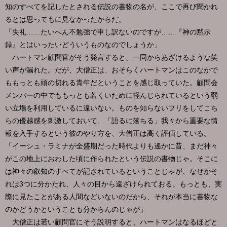
知のすべてを記したとされる伝説の書物の名が、ここで再び聞かれ
るとは思ってもに見なかったからだ。
「失礼……たいへん不勉強で申し訳ないのですが……『神の黙示
録』とはいったいどういうものなのでしょうか」
ハートマン顧問官がそう発言すると、一同からあざけるような笑
い声が漏れた。だが、大僧正は、おそらくハートマンはこのなかで
ももっとも頭の切れる青年だということを感じ取っていた。顧問会
メンバーの中でももっとも若くいために軽んじられているという弱
い立場を利用しているに違いない。ものを知らないフリをしてこち
らの優越感を刺激しておいて、「語るに落ちる」我々から重要な情
報を入手するという彼のやり方を、大僧正は高く評価している。
「イーシュ・ラミナが全盛期だった時代よりも遙かに昔、まだ神々
がこの地上におわした頃に作られたという伝説の書物じゃ。そこに
は神々の叡知のすべてが記されているということじゃが、なぜかそ
れは3つに分かたれ、人々の目から遠ざけられておる。もっとも、実
際に見たことがある人間などいないのだから、それが本当に書物な
のかどうかということも分からんのじゃが」
大僧正は若い顧問官にそう説明すると、ハートマンはなるほどと