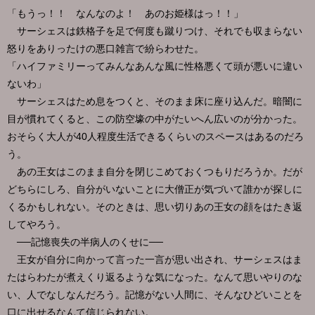
「もうっ！！ なんなのよ！ あのお姫様はっ！！」
サーシェスは鉄格子を足で何度も蹴りつけ、それでも収まらない
怒りをありったけの悪口雑言で紛らわせた。
「ハイファミリーってみんなあんな風に性格悪くて頭が悪いに違い
ないわ」
サーシェスはため息をつくと、そのまま床に座り込んだ。暗闇に
目が慣れてくると、この防空壕の中がたいへん広いのが分かった。
おそらく大人が40人程度生活できるくらいのスペースはあるのだろ
う。
あの王女はこのまま自分を閉じこめておくつもりだろうか。だが
どちらにしろ、自分がいないことに大僧正が気づいて誰かが探しに
くるかもしれない。そのときは、思い切りあの王女の顔をはたき返
してやろう。
──記憶喪失の半病人のくせに──
王女が自分に向かって言った一言が思い出され、サーシェスはま
たはらわたが煮えくり返るような気になった。なんて思いやりのな
い、人でなしなんだろう。記憶がない人間に、そんなひどいことを
口に出せるなんて信じられない。