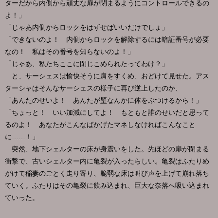
ターだから内側から頑丈な扉が閉まるようにコントロールできるの
よ！」
「じゃあ内側からロックをはずせばいいだけでしょ」
「できないのよ！ 内側からロックを解除するには暗証番号が必要
なの！ 私はその番号を知らないのよ！」
「じゃあ、私たちここに閉じこめられたってわけ？」
と、サーシェスは愉快そうに肩をすくめ、おどけて見せた。アス
ターシャはそんなサーシェスの様子に再び逆上したのか、
「あんたのせいよ！ あんたが壁なんかに体をぶつけるから！」
「ちょっと！ いい加減にしてよ！ もともと誰のせいだと思って
るのよ！ あなたがこんなばかげたマネしなければこんなこと
に……！」
突然、地下シェルターの床が身震いをした。先ほどの扉が閉まる
衝撃で、古いシェルター内に亀裂が入ったらしい。亀裂はふたりめ
がけて稲妻のごとく走り寄り、脆弱な床は叫び声を上げて崩れ落ち
ていく。ふたりはその亀裂に飲み込まれ、巨大な奈落へ吸い込まれ
ていった。