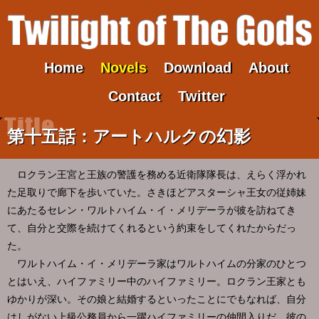
Home
Novels
Download
About
Contact
Twitter
第十五話：アートハルクの幻影
ロクラン王宮と王族の警護を務める近衛隊隊長は、えらく浮かれ
た足取りで廊下を歩いていた。さきほどアスターシャ王女の従姉妹
にあたるセレン・ワルトハイム・イ・メリデーラが彼を訪ねてき
て、自分と交際を続けてくれるという約束をしてくれたからだっ
た。
ワルトハイム・イ・メリデーラ家はワルトハイムの分家のひとつ
とはいえ、ハイファミリー中のハイファミリー。ロクラン王家とも
ゆかりが深い。その娘と結婚するといったことにでもなれば、自分
はしがない上級公務員から一躍ハイファミリーの仲間入りだ。彼の