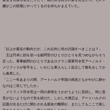
嬢がこの部屋にやってくるのを待ちかまえていた。
「以上が最近の動向だが、これ以外に何か討議すべきことは？」
王は円卓に顔を並べる顧問官のひとりひとりを見つめながらそう
言った。軍事顧問のひとりであるロクラン国軍司令官アーノルド・
メリフィスが挙手をし、いかにも軍人らしく起立して敬礼をしてか
ら着席した。
「ここ一年あまりの間、アートハルク帝国の残党どもがやけに静か
なのはご存じでしたか」
メリフィス司令官は一同の表情をうかがうように見回し、特に意
見がないようなので先を続けた。しかし大僧正は、アートハルクの
話題が出るたびに聞かされる親友の醜聞が、またしてもここで蒸し