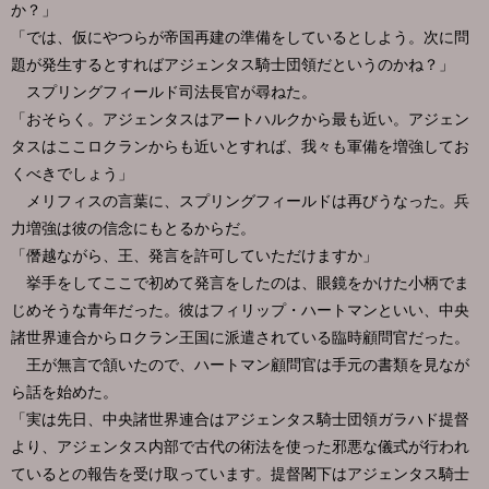
か？」
「では、仮にやつらが帝国再建の準備をしているとしよう。次に問
題が発生するとすればアジェンタス騎士団領だというのかね？」
スプリングフィールド司法長官が尋ねた。
「おそらく。アジェンタスはアートハルクから最も近い。アジェン
タスはここロクランからも近いとすれば、我々も軍備を増強してお
くべきでしょう」
メリフィスの言葉に、スプリングフィールドは再びうなった。兵
力増強は彼の信念にもとるからだ。
「僭越ながら、王、発言を許可していただけますか」
挙手をしてここで初めて発言をしたのは、眼鏡をかけた小柄でま
じめそうな青年だった。彼はフィリップ・ハートマンといい、中央
諸世界連合からロクラン王国に派遣されている臨時顧問官だった。
王が無言で頷いたので、ハートマン顧問官は手元の書類を見なが
ら話を始めた。
「実は先日、中央諸世界連合はアジェンタス騎士団領ガラハド提督
より、アジェンタス内部で古代の術法を使った邪悪な儀式が行われ
ているとの報告を受け取っています。提督閣下はアジェンタス騎士