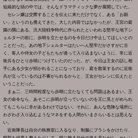
短絡的な頭の中では、そんなドラマティックな夢が展開していた。
セレン嬢は交際することを伝えに来ただけでなく、ある「お願
い」というのも携えてきた。大した内容ではなかったが、王宮の庭
園の隅にある、汎大陸戦争時代に作られたといわれる堅牢な地下シ
ェルターの前に、歩哨を立たせるのを今日だけ中止してほしいとの
ことだった。あの地下シェルターはたいへん堅牢だがさすがに古
く、客人や侍女の子どもたちが過って入り込まないように、常に近
衛兵をひとり歩哨につけていたのだった。が、今日は王女の話し相
手にある少女が招かれることになっており、庭を散策するのに近衛
兵が立っているのは不審がられるからと、王女がセレンに伝えたと
いうことだった。
まぁ二、三時間程度なら歩哨に立たなくても問題はあるまい。王
女の命令なら、あそこに歩哨が立っていないのを王に見とがめられ
てもこちらに非があるわけではない。それに、あんな危険な場所に
わざわざ入り込むようなマネをする人間がいまさらいるとは思えな
い。
近衛隊長は自分の執務室に入るなり、制服にブラシをかけたり、
髪型を何度も整えたりして、鏡に映る自分の姿を見ながら、セレン