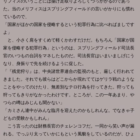
リフィスのいうことには揚げ足取りよろしくつっかかるのであっ
た。当のメリフィスはスプリングフィールドの言いがかりにも慣れ
ているので、
「国家がほかの国家を侵略するという犯罪行為に比べればましです
よ」
と、小さく肩をすくめて軽くかわすだけだ。もちろん「国家が国
家を侵略する犯罪行為」というのは、スプリングフィールド司法長
官のいつもの台詞をマネしたものだ。司法長官はいまいましげにう
なり、身振りで先を続けるように促した。
「『残党狩り』は、中央諸世界連合の監視のもと、厳しく行われて
きました。それでも彼らはどこからか現れててはゲリラ戦のような
ことをやってのけたり、無差別なテロ行為を行ってきた。狩っても
狩ってもきりがなかったわけです。ところが、この一年あまり、や
つらの噂はみじんも聞かない」
「カミさん連中がみんな臨月を迎えたのかもしれんな。でなきゃ子
どもの受験かもしれん」
こう言ったのは財務長官のチェレンコフだ。一同から笑い声が漏
れる。でっぷり太っていかにもという風貌をしているのだが、ひょ