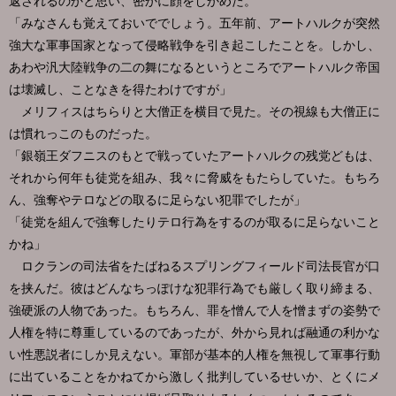
返されるのかと思い、密かに顔をしかめた。
「みなさんも覚えておいででしょう。五年前、アートハルクが突然
強大な軍事国家となって侵略戦争を引き起こしたことを。しかし、
あわや汎大陸戦争の二の舞になるというところでアートハルク帝国
は壊滅し、ことなきを得たわけですが」
メリフィスはちらりと大僧正を横目で見た。その視線も大僧正に
は慣れっこのものだった。
「銀嶺王ダフニスのもとで戦っていたアートハルクの残党どもは、
それから何年も徒党を組み、我々に脅威をもたらしていた。もちろ
ん、強奪やテロなどの取るに足らない犯罪でしたが」
「徒党を組んで強奪したりテロ行為をするのが取るに足らないこと
かね」
ロクランの司法省をたばねるスプリングフィールド司法長官が口
を挟んだ。彼はどんなちっぽけな犯罪行為でも厳しく取り締まる、
強硬派の人物であった。もちろん、罪を憎んで人を憎まずの姿勢で
人権を特に尊重しているのであったが、外から見れば融通の利かな
い性悪説者にしか見えない。軍部が基本的人権を無視して軍事行動
に出ていることをかねてから激しく批判しているせいか、とくにメ