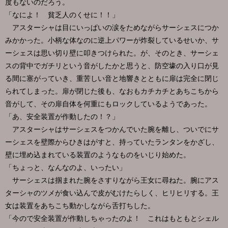
度もないのだろう。
「なによ！ 貧乏人のくせに！！」
アスターシャは目にいっぱいの涙をためながらサーシェスにつか
みかかった。小柄な体なのに逆上パワーが炸裂しているせいか、サ
ーシェスは思い切り壁に叩きつけられた。が、そのとき、サーシェ
スの背中でガチリという音がしたかと思うと、防空壕の入り口が見
る間に塞がっていき、重苦しい音と地響きとともに扉は完全に閉じ
られてしまった。扉が閉じた後も、なおもカチカチとあちこちから
音がして、その扉自体を何重にもロックしているようであった。
「あ、安全装置が作動したの！？」
アスターシャはサーシェスをつかんでいた腕を離し、ついでにサ
ーシェスを壁際からひきはがすと、持っていたランタンをかざし、
壁に埋め込まれている装置のようなものをいじり始めた。
「ちょっと、なんなのよ、いったい」
サーシェスは掴まれた腕をさすりながら王女に尋ねた。腕にアス
ターシャのツメが食い込んで皮がむけたらしく、ヒリヒリする。王
女は装置をあちこち動かしながら舌打ちした。
「今ので安全装置が作動しちゃったのよ！ これはもともとシェル