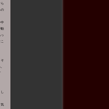
けら
るの
か中
が動
あっ
なこ
、そ
る。
ど
くし
て気