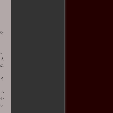
続け
た。
て人
ぬこ
よう
くも
ゃい
乱し