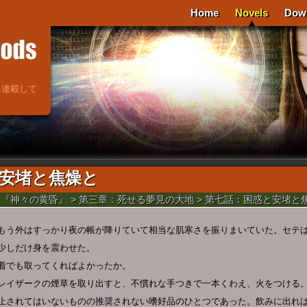
Home
Novels
Dow
を連載して
安堵と焦燥と
説『神々の黄昏』
>
第三章：死せる夢見の大地
> 第七話：困惑と安堵と
もう外はすっかり夜の帳が降りていて相当な肌寒さを振りまいていた。セテ
少しだけ身を震わせた。
着でも取ってくればよかったか。
レイザークの煙草を取り出すと、不慣れな手つきで一本くわえ、火をつける
止されてはいないものの推奨されない嗜好品のひとつであった。飲みに出れ