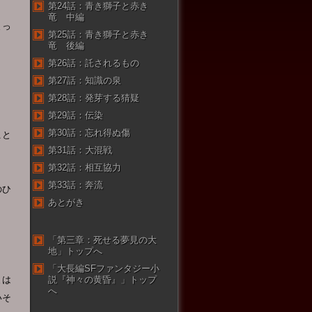
第24話：青き獅子と赤き
竜 中編
まっ
第25話：青き獅子と赤き
竜 後編
第26話：託されるもの
第27話：知識の泉
第28話：発芽する猜疑
第29話：伝染
第30話：忘れ得ぬ傷
こと
第31話：大混戦
第32話：相互協力
第33話：奔流
のひ
あとがき
「第三章：死せる夢見の大
地」トップへ
「大長編SFファンタジー小
まは
説『神々の黄昏』」トップ
へ
いそ