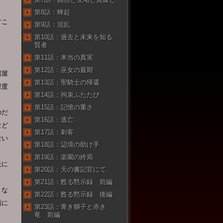
ノ
第8話：蜂起
すこ
第9話：混乱
第10話：過去と未来を知る
賢者
第11話：本当の真実
第12話：巫女の最期
宿屋
第13話：聖騎士の帰還
程度
第14話：拘束ふたたび
第15話：記憶の重さ
のだ
第16話：逃亡
など
第17話：刺客
ない
第18話：辺境の助け手
第19話：楽園の終焉
天に
第20話：天の書記官にて
第21話：甦る黙示録 前編
うな
第22話：甦る黙示録 後編
面に
第23話：青き獅子と赤き
竜 前編