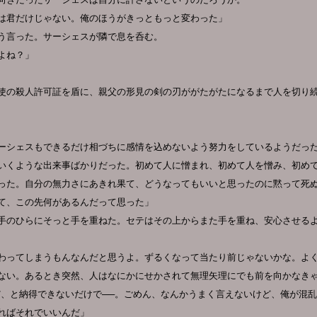
は君だけじゃない。俺のほうがきっともっと変わった」
う言った。サーシェスが隣で息を呑む。
よね？」
使の殺人許可証を盾に、親父の形見の剣の刃ががたがたになるまで人を切り
ーシェスもできるだけ相づちに感情を込めないよう努力をしているようだっ
いくような出来事ばかりだった。初めて人に憎まれ、初めて人を憎み、初め
った。自分の無力さにあきれ果て、どうなってもいいと思ったのに黙って死
て、この先何があるんだって思った」
手のひらにそっと手を重ねた。セテはその上からまた手を重ね、安心させる
わってしまうもんなんだと思うよ。ずるくなって当たり前じゃないかな。よ
ない。あるとき突然、人はなにかにせかされて無理矢理にでも前を向かなき
だ、と納得できないだけで──。ごめん、なんかうまく言えないけど、俺が混
ればそれでいいんだ」