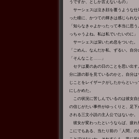
うですか、としか言えないもの」
サーシェスは泣き顔を覆うような仕
った瞳に、かつての輝きは感じられな
「知らなきゃよかったって本当に思う
っちゃうよね。私は私でいたいのに」
サーシェスは深いため息をついた。
「ごめん。なんだか私、ずるい。自分
「そんなこと……」
セテは夏のあの日のことを思い出す
分に誰の影を見ているのかと。自分は
じことをレイザークがしたからといっ
にしかめた。
この状況に苦しんでいるのは彼女自
の信じがたい事件がゆっくりと、足下
される三文小説の主人公ではないか。
彼女が変わったというならば、疲れ
こにでもある、当たり前の「人間」の
ことではないか。それすらも、常に前