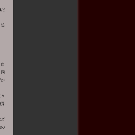
的だ
。笑
。自
と同
ずか
数々
翻弄
はど
然の