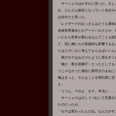
サーシェスはわずかに笑った。久し
れ、どんどん饒舌になっていく自分が
は自分だと思った。
「レイザークのおっさんはどうも運命
央諸世界連合とかアートハルクとか、
いたから世界が変わるなんてことも絶
て、別に俺たちの直接的な影響でもな
とはエラい人に考えてもらえばいいん
再びセテはおどけたように肩をすく
「俺が〈青き若獅子〉だったとしても
うじゃなかった場合に救世主のまねご
俺はきっと、そんなことを明日君に言
さ」
「ううん。十分よ、セテ。本当に……
サーシェスは少しうつむいて言葉を
たのだったが。
「セテは変わったんだね。なんだかす