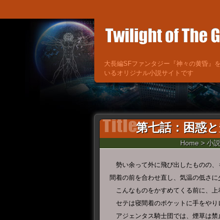
大長編SFファンタジー『神々の黄昏』
いるオリジナル小説サイトです
第七話：困惑と
Home
>
小
勢い余って外に飛び出したものの、
間着の前を合わせ直し、気温の低さに
こんなものをかすめてくる前に、上
セテは寝間着のポケットに手をやり
アジェンタス騎士団では、煙草は禁