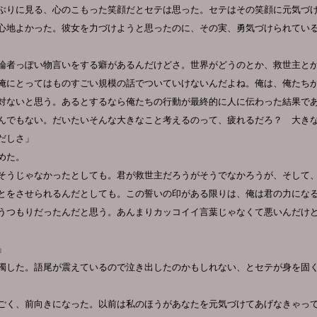
ぶりに見る、心のこもった笑顔だとセテは思った。セテはその笑顔に元気づ
心地よかった。彼女を力づけようと思ったのに、その実、勇気づけられてい
論者っぽい物言いをする癖があるんだけどさ。世界がどうのとか、救世主と
俺にとってはものすごい規模の話でついていけないんだよね。俺は、俺たち
対ないと思う。あるとするなら俺たちの行動が最終的に人に伝わった結果で
んでもない。だいたいそんな大きなこと考えるのって、疲れるだろ？ 大き
だしさ」
めた。
そうじゃなかったとしても。君が救世主だろうがそうでなかろうが、そして
とをさせられるんだとしても。この誓いの印がある限りは、俺は君の力にな
うつもりだったんだと思う。あんまりカッコイイ言葉じゃなくて悪いんだけ
」
濁した。語尾が震えているので泣き出したのかもしれない、とセテが身を固
ごく、前向きになった。以前は私のほうがあなたを元気づけてあげなきゃっ