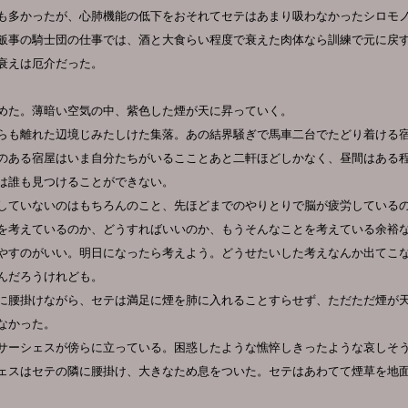
も多かったが、心肺機能の低下をおそれてセテはあまり吸わなかったシロモ
飯事の騎士団の仕事では、酒と大食らい程度で衰えた肉体なら訓練で元に戻
衰えは厄介だった。
めた。薄暗い空気の中、紫色した煙が天に昇っていく。
らも離れた辺境じみたしけた集落。あの結界騒ぎで馬車二台でたどり着ける
のある宿屋はいま自分たちがいるこことあと二軒ほどしかなく、昼間はある
は誰も見つけることができない。
していないのはもちろんのこと、先ほどまでのやりとりで脳が疲労している
を考えているのか、どうすればいいのか、もうそんなことを考えている余裕
やすのがいい。明日になったら考えよう。どうせたいした考えなんか出てこ
んだろうけれども。
に腰掛けながら、セテは満足に煙を肺に入れることすらせず、ただただ煙が
なかった。
サーシェスが傍らに立っている。困惑したような憔悴しきったような哀しそ
ェスはセテの隣に腰掛け、大きなため息をついた。セテはあわてて煙草を地