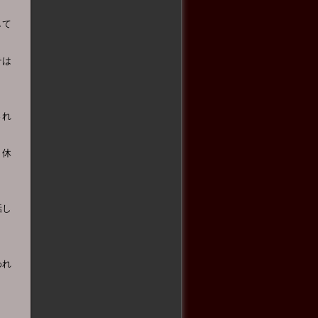
して
テは
され
く休
話し
われ