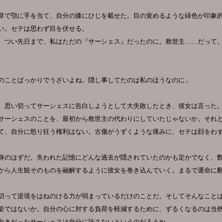
草で顎に手を当て、自分の膝にひじを載せた。目の覚めるような緑色が印象
い。セテは思わず目を伏せる。
。つい先日まで、私はただの『サーシェス』だったのに。救世主……だって
のことばっかりでうざいよね。隠し事してたのは私のほうなのに」
。思い切ってサーシェスに告白しようとして大失敗したとき、彼女は言った
サーシェスのことを、最初から救世主の代わりにしていたじゃないか。それ
て、自分に怒り狂う権利はない。古傷がうずくような痛みに、セテは顔をわ
身のはずだ。失われた記憶にどんな過去が隠されていたのかも定かでなく、
から人生観そのものを融解するように彼女を巻き込んでいく。まるで運命に
切って逆境をはねのける力が弱まっているだけのことだ。そしてそんなこと
姿ではないか。自分の心に対する負荷を軽減するために、ずるくなるのは当
向きだったサーシェスは自分に許さないというのだろうか。