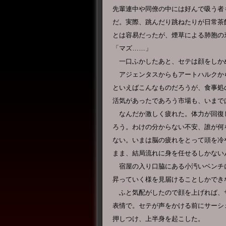
先輩連中や同僚の中には好んで吸う者
だ。実際、跳んだり跳ねたりが日常茶
とは容易だったが、煙草による肺胞の
「マズ……」
一口ふかしたあと、セテは顔をしか
アジェンタスからもアートハルクか
といえばこんなものだろうが、食事処
活気があったであろう市場も、いまで
なんだか激しく疲れた。体力が回復
ろう。わけの分からない不安、誰が何
ない。いまは脳の疲れをとって頭を冷
まま、結局流れに身を任せるしかない
宿屋の入り口脇にある小汚いベンチ
昇っていく様を見届けることしかでき
ふと気配がしたので顔を上げれば、
表情で。セテが声をかける前にサーシ
押しつけ、上半身を起こした。