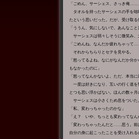
「ごめん、サーシェス、さっき俺……
タオルを持ったサーシェスの手を咄
たという思いだった。だが、受け取る
「ううん、気にしないで。あんなこと
サーシェスは弱々しそうに微笑み、
「ごめんね。なんだか疲れちゃって…
それからちらりとセテを見やる。
「怒ってるよね。なにがなんだか分か
もなかったのに」
「怒ってなんかないよ。ただ、本当に
一度は好きになり、互いの行く道を
とつも思い浮かばない。ほんの数ヶ月
サーシェスは小さくため息をついた
「私、変わっちゃったのかな」
「え？ いや、ちっとも変わってなん
「変わっちゃったんだと……思う。前
自分の身に起こったことを受け入れる