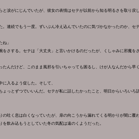
らと涙がにじんでいたが、彼女の表情はセテが以前から知る明るさを取り戻
た。連続でもう一度。ずいぶん冷え込んでいたのに気づかなかったのか、セ
たね」
腕をさする。セテは「大丈夫」と言いかけるのだったが、くしゃみに邪魔を
ったんだけど、このまま風邪を引いちゃっても困るし、けが人なんだから早
中に入るよう促した。そして、
ちょっとずつでいいんだ。セテが私に話したかったこと、明日からいろいろ
りの吐く息は白くなっていたが、扉の向こうから漏れてくる明かりが闇に覆
りを飲み込もうとしていた冬の気配は遠のくようだった。