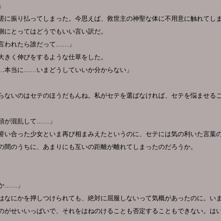
」
嗟に振り払ってしまった。今思えば、救世主の神聖な体に不用意に触れてし
側にとってはどうでもいい言い訳だ。
言われたら誰だって……」
大きく伸びをするような仕草をした。
…本当に……いまどうしていいか分からない」
らないのはセテのほうだもんね。私がセテを選ばなければ、セテを悩ませる
頭が混乱して……」
誓い合った少女といま再び相まみえたというのに、セテには気の利いた言葉
の間のうちに、あまりにも互いの距離が離れてしまったのだろうか。
。
か……」
はなにかを押しつけられても、絶対に屈服しないって気概があったのに。い
のがせいいっぱいで、それをはねのけることも否定することもできない。は