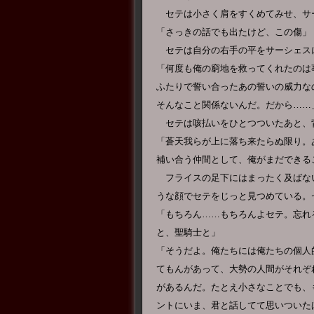
セテは小さく肩をすくめてみせ、サ
「さっきの話でも出たけど、この傷」
セテは自分の右手の平をサーシェス
「何度も俺の窮地を救ってくれたのは
ふたりで誓い合ったあの誓いの威力な
そんなこと関係ないんだ。だから……
セテは咳払いをひとつついたあと、
「蒼天我らが上に落ち来たらぬ限り。
補い合う仲間として、俺がまだできる
フライスの足下にはまったく及ばな
うな顔でセテをじっと見つめている。
「もちろん……もちろんよセテ。忘れ
と、聖騎士と」
「そうだよ。俺たちには俺たちの個人
てもんがあって、大勢の人間がそれぞ
があるんだ。たとえ小さなことでも、
ントにいま、君と話してて思いついた