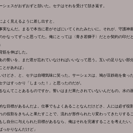
ーシェスがおずおずと頷いた。セテはそれを受けて頷き返す。
によく見えるように差し出すと、
事実なんだ。まるで本当に君がそばにいてくれたみたいに。それが、守護神
のかなってずっと思ってた。俺にとっては〈青き若獅子〉だとか契約の印だ
」
背筋を伸ばした。
あの誓いを、まだ君が忘れていなければいいなって思う。互いの足りない部
ことがあれば」
いけどさ、と、セテは自嘲気味に笑った。サーシェスは、鳩が豆鉄砲を食っ
セテはすっかり「しまった！」と思ったのだが。
るなんてことあるものですか。誓いはまだ果たされていないんだもの。水の
的な目標があるんだよ。仕事でもよくあることなんだけどさ、人には必ず役
れの役割をきちんと果たすことで、流れが形作られたり変わってきたりする
もし自分に与えられた目標があるなら、俺はそれを完遂することを考えたい
ばっかりなんだけど」