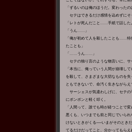
「ずるいのは俺のほうだ。変わったの
セテはできるだけ感情を込めずにそ
「レトが死んだこと……手紙で話した
「うん……」
「俺が初めて人を殺したことも……特
たことも」
「……うん……」
セテの独り言のような物言いに、サ
「本当に、俺っていう人間が崩壊して
を殺して、さまざまな大切なものを失
ともできないで、命汚く生きながらえ
サーシェスが気遣わしげに、セテの
にポンポンと軽く叩く。
「人間って、誰でも時が経つことで変
悪くも、いつまでも前と同じでいられ
けないときがくる──いまがそのとき
てるだけだってこと、分かってもらえ