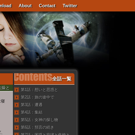
nload
About
Contact
Twitter
全話一覧
焦燥と
第1話：想いと思惑と
第2話：旅の途中で
は寝
第3話：遭遇
第4話：集結
第5話：女神の探し物
。
第6話：預言の続き
ば、
第7話：困惑と安堵と焦燥と