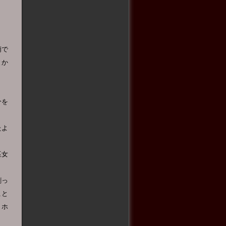
廟で
とか
分を
たよ
巫女
割っ
こと
。ホ