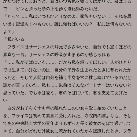
かたづけてしまおうと、君はいつも気を張ってばかりで。君はまる
で……ピンと張った糸の上を歩く道化師みたいだ」
「だって……私はいつもひとりなのよ。家族もいないし、それを思
い出す記憶もすべもない。誰に頼ればいいの？ 私には何もないの
よ？」
「私がいる」
フライスはサーシェスの耳元でささやいた。自分でも驚くほどの
素直な一言。サーシェスの呼吸が止まるのが感じられる。
「……私がそばにいる……。だから私を頼ってほしい。人がひとり
では生きていけないのは、自分の半身を生まれたときに奪われたか
らだと、そして人間は自分を補う半身を常に捜し続けているのだと
誰かが言っていた。私も……以前はそんなパートナーはいらないと
思っていた。でも今は違う。君のそばにいて、君を支えてあげた
い」
自分がおそらく十も年の離れたこの少女を愛し始めていたこと
を、フライスは初めて素直に受け入れた。寺院内の誰よりも、そし
てあの中央騎士大学の青年よりもずっと長く彼女のそばで過ごして
きて、自分がどれだけ彼女に惹かれていたかを認識したとき、フラ