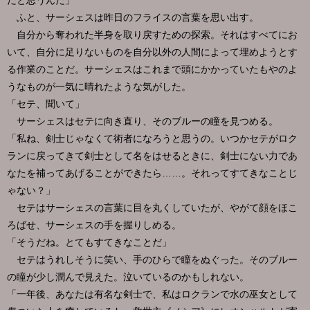
だと思うんだ」
ふと、サーシェスは昨日のフライスの言葉を思い出す。
自分から奪われた半身を取り戻すための探索。それはすべてにお
いて、自分に足りないものを自分以外の人間によって埋めようとす
る作業のことだ。サーシェスはこれまで頭にかかっていたもやのよ
うなものが一気に晴れたような気がした。
「セテ、聞いて」
サーシェスはセテに向き直り、そのブルーの瞳を見つめる。
「私ね、剣士じゃなくて術者になろうと思うの。いつかセテがロク
ランに戻ってきて剣士として名をはせるときに、剣士にない力であ
なたを補ってあげることができたら……。それってすてきなことじ
ゃない？」
セテはサーシェスの言葉に目を丸くしていたが、やがて顔をほこ
ろばせ、サーシェスの手を握りしめる。
「そうだね。とてもすてきなことだ」
セテはうれしそうに笑い、手のひらで瞳をぬぐった。そのブルー
の瞳が少し潤んで見えた。泣いているのかもしれない。
「一年後、あなたは有名な剣士で、私はロクランで水の巫女として