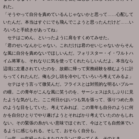
れた。
「そうやって自分を責めているんじゃないかと思って……心配して
いたんだ。本当はすぐにでも飛んでこようと思ったんだけど……い
ろいろと手続きがあってね」
セテはごめん、といったように肩をすくめてみせた。
「君のせいなんかじゃない。これだけは君のせいじゃないからそん
な風に自分を責めないでほしいんだ。フォリスター・イ・ワルトハ
イム将軍も、それなりに気を使ってくれたらしいんだよ。本当なら
辺境に左遷されていたのを、故郷に帰って実務経験を積むように計
らってくれたんだ。俺も少し頭を冷やしていろいろ考えてみるよ」
セテはそう言って微笑んだ。フライスとは対照的な明るいブルー
の瞳。この青年がこんな風に笑うのを、サーシェスは久しぶりに見
たような気がした。ここ何日かはいつも気を張って、張りつめた糸
のような目をしていた。考えてみれば、この青年も自分のように何
かを自分ひとりでやり遂げようとそればかり考えていたのかもしれ
ない。その緊張の糸がいい意味でほぐれて、今はとても自然体でい
るように感じられる。そして、おそらく自分も。
「一年。一年経ったらまたロクランに戻ってくる。そのとき