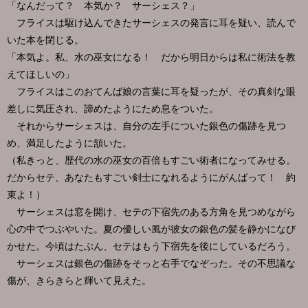
「なんだって？ 本気か？ サーシェス？」
フライスは駆け込んできたサーシェスの発言に耳を疑い、読んで
いた本を閉じる。
「本気よ。私、水の巫女になる！ だから明日からは私に術法を教
えてほしいの」
フライスはこのおてんば娘の言葉に耳を疑ったが、その真剣な眼
差しに気圧され、諦めたようにため息をついた。
それからサーシェスは、自分の左手についた銀色の傷跡を見つ
め、満足したように頷いた。
（私きっと、歴代の水の巫女の百倍もすごい術者になってみせる。
だからセテ、あなたもすごい剣士になれるようにがんばって！ 約
束よ！）
サーシェスは窓を開け、セテの下宿先のある方角を見つめながら
心の中でつぶやいた。夏の優しい風が彼女の銀色の髪を静かになび
かせた。今頃はたぶん、セテはもう下宿先を後にしているだろう。
サーシェスは銀色の傷跡をそっと右手でなぞった。その不思議な
傷が、きらきらと輝いて見えた。