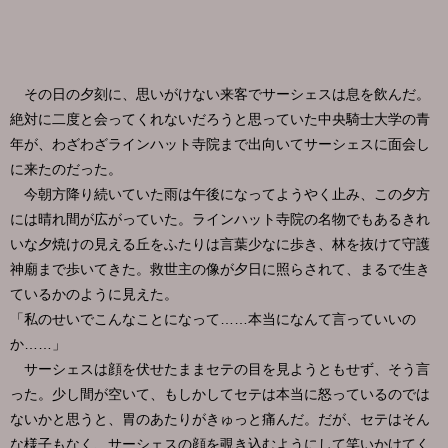
その日の夕刻に、思いがけない来客でサーシェスは息を飲んだ。
絶対に二度と会ってくれないだろうと思っていた中央騎士大学の青
年が、わざわざラインハット寺院まで出向いてサーシェスに面会し
に来たのだった。
今朝方降り続いていた雨は午後になってようやく止み、この夕方
には晴れ間が広がっていた。ラインハット寺院の名物でもあるきれ
いな夕焼けの見える丘をふたりは言葉少なに歩き、林を抜けて守護
神廟まで歩いてきた。救世主の像が夕日に照らされて、まるで生き
ているかのように見えた。
「私のせいでこんなことになって……本当になんて言っていいの
か……」
サーシェスは顔を伏せたままセテの目を見ようともせず、そう言
った。少し間が空いて、もしかしてセテは本当に怒っているのでは
ないかと思うと、胃のあたりがきゅっと痛んだ。だが、セテはそん
な様子もなく、サーシェスの顔を覗き込むようにして笑いかけてく