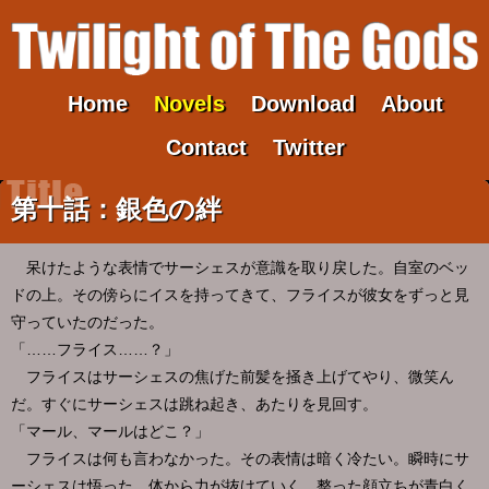
Home
Novels
Download
About
Contact
Twitter
第十話：銀色の絆
呆けたような表情でサーシェスが意識を取り戻した。自室のベッ
ドの上。その傍らにイスを持ってきて、フライスが彼女をずっと見
守っていたのだった。
「……フライス……？」
フライスはサーシェスの焦げた前髪を掻き上げてやり、微笑ん
だ。すぐにサーシェスは跳ね起き、あたりを見回す。
「マール、マールはどこ？」
フライスは何も言わなかった。その表情は暗く冷たい。瞬時にサ
ーシェスは悟った。体から力が抜けていく。整った顔立ちが青白く