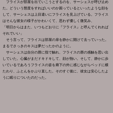
フライスが部屋を出ていこうとするのを、サーシェスが呼び止め
た。どういう態度をすればいいのか困っているといったような顔を
して、サーシェスは上目遣いにフライスを見上げている。フライス
はそんな彼女の様子がかわいくて、思わず優しく微笑み、
「明日からはまた、いつもどおりに『フライス』と呼んでくれれば
それでいい」
そう言って、フライスは部屋の扉を静かに開けて去っていった。
まるでさっきのキスは夢だったかのように。
サーシェスは自分の唇に指で触れ、フライスの唇の感触を思い出
していた。心臓がまだドキドキして、顔が熱い。そして、静かに歩
いているであろうフライスの姿を廊下の外に感じながらベッドに横
たわり、ふとんをかぶり直した。そのすぐ後に、彼女は安心したよ
うに眠りについたのだった。