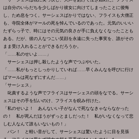
は自分のいらだちを少しばかり彼女に向けてしまったことに後悔
し、ため息をつく。サーシェスばかりではない、フライスも大僧正
も、寺院全体がマールの死を悼んでいるのであった。元気のいいい
たずらっ子で、時にはその元気の良さが手に負えなくなったことも
ある。だが、彼の人なつこい笑顔を永遠に失った事実を、誰がその
まま受け入れることができるだろうか。
「……私のせいよ……」
サーシェスは押し殺したような声でつぶやいた。
「……私がもっとしっかりしていれば……早くみんなを呼びに行け
ばマールは死なずにすんだ……」
「サーシェス」
叱責するような声でフライスはサーシェスの頭をなでる。サーシ
ェスはその手を払いのけ、フライスを睨み付けた。
「私のせいよ！ あんないい子がなんで死ななきゃならなかった
の！ 私が死んだほうがずっとましだった！ 私がいなくなって悲
しむ人なんて誰もいないもの！」
パン！ と軽い音がして、サーシェスは驚いたように目を見張