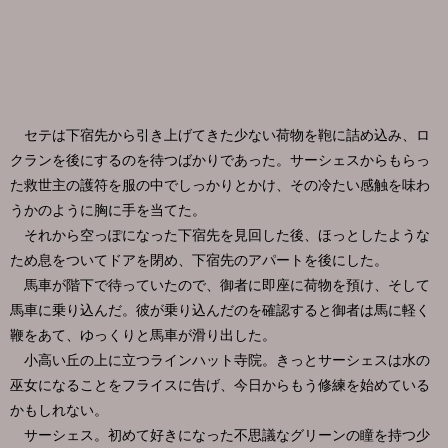
セテは下宿先から引き上げてきた少ない荷物を鞄に詰め込み、ロ
クランを後にするのを待つばかりであった。サーシェスからもらっ
た救世主の護符を服の中でしっかりとかけ、その冷たい感触を味わ
うかのように胸に手を当てた。
それから空っぽになった下宿先を見回した後、ほっとしたような
ため息をついてドアを閉め、下宿先のアパートを後にした。
馬車が階下で待っていたので、御者に即座に荷物を預け、そして
馬車に乗り込んだ。彼が乗り込んだのを確認すると御者は馬に軽く
鞭をあて、ゆっくりと馬車が滑り出した。
小高い丘の上に立つラインハット寺院。きっとサーシェスは水の
巫女になることをフライスに告げ、今日からもう修練を始めている
かもしれない。
サーシェス。初めて好きになった不思議なグリーンの瞳を持つ少