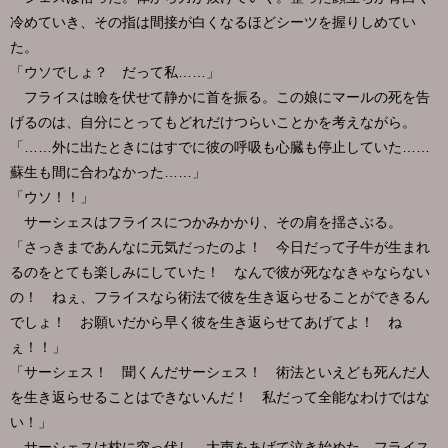
冷めていき、その指は間接が白くなるほどシーツを握りしめてい
た。
「ウソでしょ？ だって私……」
フライスは瞼を伏せて静かに首を振る。この娘にマールの死を告
げるのは、自分にとってもどれだけつらいことかを考えながら。
「……外に出たときにはすでに彼の呼吸も心臓も停止していた……
蘇生も間に合わなかった……」
「ウソ！！」
サーシェスはフライスにつかみかかり、その肩を揺さぶる。
「さっきまであんなに元気だったのよ！ 今日だって子牛が生まれ
るのをとても楽しみにしていた！ なんで彼が死ななきゃならない
の！ ねぇ、フライスなら術法で彼を生き返らせることができるん
でしょ！ お願いだから早く彼を生き返らせてあげてよ！ ね
ぇ！！」
「サーシェス！ 聞くんだサーシェス！ 術法といえども死んだ人
を生き返らせることはできないんだ！ 私だって全能なわけではな
い！」
サーシェスは枕に突っ伏し、大声をあげて泣き始めた。フライス