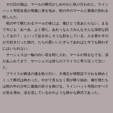
その日の朝は、マールの葬式がしめやかに執り行われた。ライン
ハット寺院全員が喪服に身を包み、棺の中のマールと最後の別れを
惜しんだ。
棺の中で横たわるマールの体には、傷ひとつ見あたらない。まる
で今にも「あ〜あ、よく寝た。あれっなんでみんなそんな深刻な顔
してるの？」といって起き出しそうな顔をしている。人を脅かすの
が大好きだった彼の、たちの悪いいたずらであればと今でも願わず
にはいられない。
サーシェスは一輪の白い花を棺に入れ、マールの頬をなでる。涙
があふれてきて、サーシェスは傍らのフライスに寄り沿って泣い
た。
フライスが葬送の儀を執り行い、大僧正が神聖語でそれを締めく
くって葬式は終わった。やがて音もなく雨が降り始め、修行僧たち
は棺の中の少年に最後の祈りを捧げる。ラインハット寺院のすべて
が息を潜め、涙を流しているかのような静かな葬式であった。