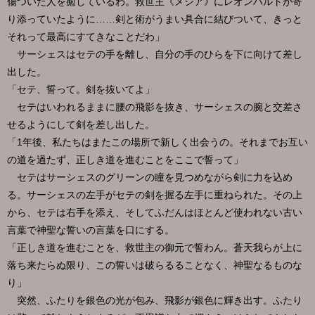
傷ついた人を癒しているわ。救世主《メシア》にレオンハルトが寄
り添っていたように……剣と術がうまい具合に結びついて、きっと
それって最高にすてきなことだわ」
サーシェスはセテの手を離し、自分の手のひらを下に向けて差し
出した。
「セテ、誓って。剣を抜いてよ」
セテはいわれるままに腰の飛影を抜き、サーシェスの腕と交差さ
せるようにして剣を差し出した。
「1年後、私たちはまたこの場所で新しく出会うの。それまでお互い
の道を過たず、正しき道を進むことをここで誓って」
セテはサーシェスのグリーンの瞳を見つめながら剣に力を込め
る。サーシェスの左手がセテの剣を握る左手に重ねられた。その上
から、セテは右手を添え、そしてふだんはほとんど使われない古い
言葉で神聖な誓いの言葉を口にする。
「正しき道を進むことを、救世主の御元で誓わん。蒼天我らが上に
落ち来たらぬ限り、この誓いは破らるることなく、神聖なるものな
り」
突然、ふたりを銀色の光が包み、飛影が銀色に輝き出す。ふたり