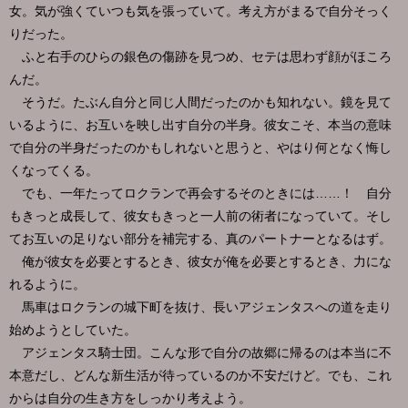
女。気が強くていつも気を張っていて。考え方がまるで自分そっく
りだった。
ふと右手のひらの銀色の傷跡を見つめ、セテは思わず顔がほころ
んだ。
そうだ。たぶん自分と同じ人間だったのかも知れない。鏡を見て
いるように、お互いを映し出す自分の半身。彼女こそ、本当の意味
で自分の半身だったのかもしれないと思うと、やはり何となく悔し
くなってくる。
でも、一年たってロクランで再会するそのときには……！ 自分
もきっと成長して、彼女もきっと一人前の術者になっていて。そし
てお互いの足りない部分を補完する、真のパートナーとなるはず。
俺が彼女を必要とするとき、彼女が俺を必要とするとき、力にな
れるように。
馬車はロクランの城下町を抜け、長いアジェンタスへの道を走り
始めようとしていた。
アジェンタス騎士団。こんな形で自分の故郷に帰るのは本当に不
本意だし、どんな新生活が待っているのか不安だけど。でも、これ
からは自分の生き方をしっかり考えよう。