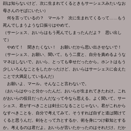
顔は知らないけど、次に生まれてくるときもサーシェスみたいなお
母さんのそばにいたい）
何を言っているの？ マール？ 次に生まれてくるって……もう
死んでしまうような口振りはやめて。
（サーシェス、おいらはもう死んでしまったんだよ？ 思い出し
て）
やめて！ 聞きたくない！ お願いだから思い出させないで！
（サーシェス、お願い、聞いて。もう二度と、自分を責めるような
マネはしないで。おいら、とっても幸せだったから。ホントはもう
少しいろんなことをしたかったけど、おいらはサーシェスに会えた
ことで大満足しているんだ）
お願いよ、マール。そんなこと言わないで。
（おいらはやっと分かったんだ。おいらが生まれてきたわけ。これ
がおいらの役目だったんだなって今なら思える。よく聞いて。サー
シェス、君がすべきことは剣士になることじゃない。君がこれから
なすべきことを、自分で考えてみて。そうすれば自ずと道は開けて
くると思うんだ。剣をとって力とするか、術を身につけ叡知とする
か。考えるのは君だよ。おいらが言いたかったのはそれだけ。だか