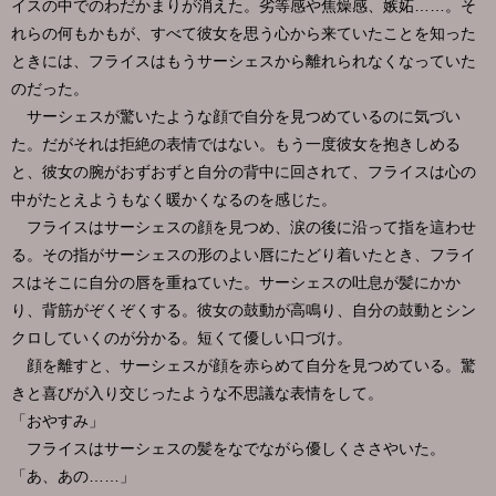
イスの中でのわだかまりが消えた。劣等感や焦燥感、嫉妬……。そ
れらの何もかもが、すべて彼女を思う心から来ていたことを知った
ときには、フライスはもうサーシェスから離れられなくなっていた
のだった。
サーシェスが驚いたような顔で自分を見つめているのに気づい
た。だがそれは拒絶の表情ではない。もう一度彼女を抱きしめる
と、彼女の腕がおずおずと自分の背中に回されて、フライスは心の
中がたとえようもなく暖かくなるのを感じた。
フライスはサーシェスの顔を見つめ、涙の後に沿って指を這わせ
る。その指がサーシェスの形のよい唇にたどり着いたとき、フライ
スはそこに自分の唇を重ねていた。サーシェスの吐息が髪にかか
り、背筋がぞくぞくする。彼女の鼓動が高鳴り、自分の鼓動とシン
クロしていくのが分かる。短くて優しい口づけ。
顔を離すと、サーシェスが顔を赤らめて自分を見つめている。驚
きと喜びが入り交じったような不思議な表情をして。
「おやすみ」
フライスはサーシェスの髪をなでながら優しくささやいた。
「あ、あの……」