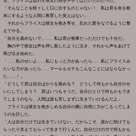
る。フライスは思わず彼女の頬を平手ではたいたのだった。
「そんなことを軽々しく口に出すものじゃない！ 私は君を命を粗
末にするような人間に教育した覚えはない」
それからフライスは彼女を抱き寄せ、乱れた髪をなでるように整
えてやる。
「自分を責めないで……。私は君が無事だっただけでも十分だ」
胸の中で彼女は声を押し殺したように泣き、それから声をあげて
再び泣き始めた。
「……私のせいよ……私にもっと力があったら……私にフライスみ
たいな力があったら……マールもセテもこんなことにはならなかっ
た……！」
「どうして君は自分ばかりを責める？ どうして何もかも自分のせ
いにしてしまう？ 君はいつもそうだ。自分ひとりで何もかもでき
てしまうのなら、人間は誰も苦しまずに生きていけるんだよ」
フライスは彼女を抱きしめる自分の腕に自然に力がこもってしま
うのを許した。
「人は自分だけでは生きていけない。だからこそ、誰かに助けても
らったり支えてもらって生きて行くんだ。自分だけの力で何もかも