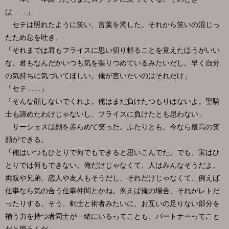
は……」
セテは照れたように笑い、言葉を濁した。それから笑いの混じっ
たため息を吐き、
「それまでは君もフライスに思い切り頼ることを覚えたほうがいい
な。君もなんだかいつも気を張りつめているみたいだし。早く自分
の気持ちに気づいてほしい。俺が言いたいのはそれだけ」
「セテ……」
「そんな顔しないでくれよ。俺はまだ負けたつもりはないよ。聖騎
士も諦めたわけじゃないし、フライスに負けたとも思わない」
サーシェスは顔を赤らめて笑った。ふたりとも、今なら最高の笑
顔ができる。
「俺はいつもひとりで何でもできると思いこんでた。でも、実はひ
とりでは何もできない。俺だけじゃなくて、人はみんなそうだよ。
両親や兄弟、恋人や友人もそうだし、それだけじゃなくて、例えば
仕事なら気の合う仕事仲間とかね。例えば俺の場合、それがレトだ
ったりする。そう、剣士と術者みたいに、お互いの足りない部分を
補う力を持つ者同士が一緒にいるってことも、パートナーってこと