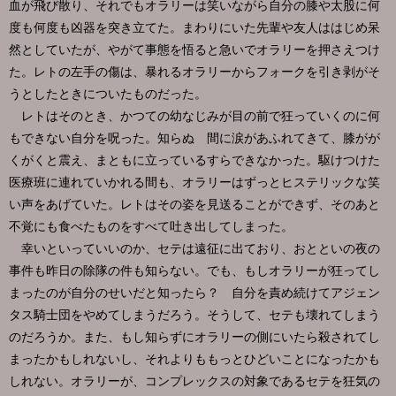
血が飛び散り、それでもオラリーは笑いながら自分の膝や太股に何
度も何度も凶器を突き立てた。まわりにいた先輩や友人ははじめ呆
然としていたが、やがて事態を悟ると急いでオラリーを押さえつけ
た。レトの左手の傷は、暴れるオラリーからフォークを引き剥がそ
うとしたときについたものだった。
レトはそのとき、かつての幼なじみが目の前で狂っていくのに何
もできない自分を呪った。知らぬ 間に涙があふれてきて、膝がが
くがくと震え、まともに立っているすらできなかった。駆けつけた
医療班に連れていかれる間も、オラリーはずっとヒステリックな笑
い声をあげていた。レトはその姿を見送ることができず、そのあと
不覚にも食べたものをすべて吐き出してしまった。
幸いといっていいのか、セテは遠征に出ており、おとといの夜の
事件も昨日の除隊の件も知らない。でも、もしオラリーが狂ってし
まったのが自分のせいだと知ったら？ 自分を責め続けてアジェン
タス騎士団をやめてしまうだろう。そうして、セテも壊れてしまう
のだろうか。また、もし知らずにオラリーの側にいたら殺されてし
まったかもしれないし、それよりももっとひどいことになったかも
しれない。オラリーが、コンプレックスの対象であるセテを狂気の