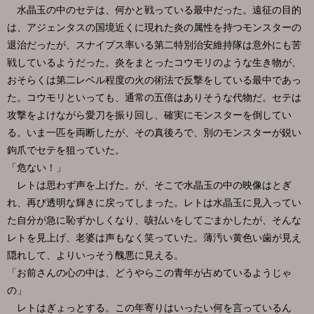
水晶玉の中のセテは、何かと戦っている最中だった。遠征の目的
は、アジェンタスの国境近くに現れた炎の属性を持つモンスターの
退治だったが、スナイプス率いる第二特別治安維持隊は意外にも苦
戦しているようだった。炎をまとったコウモリのような生き物が、
おそらくは第二レベル程度の火の術法で反撃をしている最中であっ
た。コウモリといっても、通常の五倍はありそうな代物だ。セテは
攻撃をよけながら愛刀を振り回し、確実にモンスターを倒してい
る。いま一匹を両断したが、その真後ろで、別のモンスターが鋭い
鉤爪でセテを狙っていた。
「危ない！」
レトは思わず声を上げた。が、そこで水晶玉の中の映像はとぎ
れ、再び透明な輝きに戻ってしまった。レトは水晶玉に見入ってい
た自分が急に恥ずかしくなり、咳払いをしてごまかしたが、そんな
レトを見上げ、老婆は声もなく笑っていた。薄汚い黄色い歯が見え
隠れして、よりいっそう醜悪に見える。
「お前さんの心の中は、どうやらこの青年が占めているようじゃ
の」
レトはぎょっとする。この年寄りはいったい何を言っているん