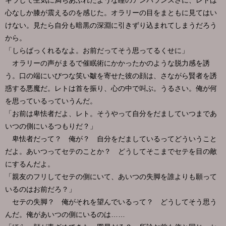
ギラして生気に満ちあふれたような瞳のアンバランスさに、レトは
心なしか膝が震えるのを感じた。オラリーの目をまともに見てはい
けない。見たら自分も暗黒の深淵に引きずり込まれてしまうだろう
から。
「しらばっくれるなよ。お前だってそう思ってるくせに」
オラリーの声がまるで催眠術にかかったかのような脱力感を誘
う。口の端にいびつな笑い皺を寄せた彼の顔は、さながら賢者を誘
惑する悪魔だ。レトは首を振り、心の中で叫ぶ。うるさい。俺が何
を思っているっていうんだ。
「お前は卑怯者だよ、レト。そうやって自分をだましていつまであ
いつの側にいるつもりだ？」
卑怯者だって？ 俺が？ 自分をだましているってどういうこと
だよ。あいつってセテのことか？ どうしてそこまでセテを目の敵
にするんだよ。
「親友のフリしてセテの側にいて、あいつの失脚を誰よりも願って
いるのはお前だろ？」
セテの失脚？ 俺がそれを望んでいるって？ どうしてそう思う
んだ。俺があいつの側にいるのは……