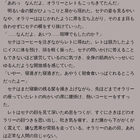
「あれっ なんだよ、オラリーとレトもこっちきてたんだ」
明るい金の髪がひょっこりと扉から現れた。セテの姿を見るやい
なや、オラリーははじかれたように席を立ち上がり、そのまま目も
合わせずにセテの横をすり抜けていった。
「……なんだよ、あいつ……喧嘩でもしたのか？」
セテはコーヒーを注ぎながらレトに尋ねた。レトは脱力したよう
にイスに体を預け、頭を軽く振った。セテの問いかけに答えること
もできないほど疲労しているのに気づき、全身の筋肉がいっせいに
ゆるんだような開放感を感じていた。
「いやー、寝過ぎた寝過ぎた。あやうく朝食食いっぱぐれるところ
だったよー」
セテはまだ寝癖の残る髪を掻き上げながら、先ほどまでオラリー
の座っていたレトの向かいの席に腰掛け、熱いコーヒーをすすっ
た。
レトはセテの顔を見て深いため息をつくが、すぐにさきほどのオ
ラリーの顔つきを思い出し、吐き気を催す。まだ膝から下ががくが
く震えて、嫌な悪寒が背筋を走っている。オラリーのあの目。あれ
は正常な人間の目じゃない。