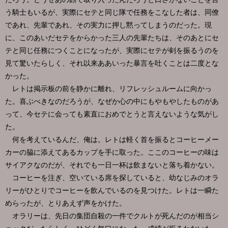
う騎士もいるが、実際にセテと同じ隊で任務をこなした者は、同僚
であれ、先輩であれ、その実力に押し黙ってしまうのだった。現
に、このあいだセテをからかった三人の先輩たちは、そのあとにセ
テと同じ任務につくことになったが、実際にセテが剣を振るうのを
見て驚いたらしく、それ以来ああいった暴言を吐くことは二度とな
かった。
レトは掲示板の前を静かに離れ、リフレッシュルームに向かっ
た。喜ぶべきなのだろうが、なぜか心の中にもやもやしたものがあ
って、今セテに会っても素直におめでとうと言えないような気がし
た。
何を考えているんだ、俺は。レトは軽く首を振るとコーヒーメー
カーの脇に添えてあるカップを手に取った。ここのコーヒーの味は
サイアクなのだが、それでも一日一杯は飲まないと落ち着かない。
コーヒーを注ぎ、空いている席を探していると、幼なじみのオラ
リーがひとりでコーヒーを飲んでいるのを見つけた。レトは一瞬た
めらったが、とりあえず声をかけた。
オラリーは、先日の集団自殺の一件でクルトが死んだのが相当シ