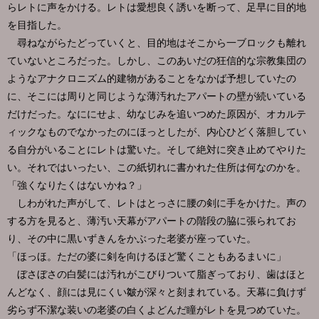
らレトに声をかける。レトは愛想良く誘いを断って、足早に目的地
を目指した。
尋ねながらたどっていくと、目的地はそこから一ブロックも離れ
ていないところだった。しかし、このあいだの狂信的な宗教集団の
ようなアナクロニズム的建物があることをなかば予想していたの
に、そこには周りと同じような薄汚れたアパートの壁が続いている
だけだった。なににせよ、幼なじみを追いつめた原因が、オカルテ
ィックなものでなかったのにほっとしたが、内心ひどく落胆してい
る自分がいることにレトは驚いた。そして絶対に突き止めてやりた
い。それではいったい、この紙切れに書かれた住所は何なのかを。
「強くなりたくはないかね？」
しわがれた声がして、レトはとっさに腰の剣に手をかけた。声の
する方を見ると、薄汚い天幕がアパートの階段の脇に張られてお
り、その中に黒いずきんをかぶった老婆が座っていた。
「ほっほ。ただの婆に剣を向けるほど驚くこともあるまいに」
ぼさぼさの白髪には汚れがこびりついて脂ぎっており、歯はほと
んどなく、顔には見にくい皺が深々と刻まれている。天幕に負けず
劣らず不潔な装いの老婆の白くよどんだ瞳がレトを見つめていた。