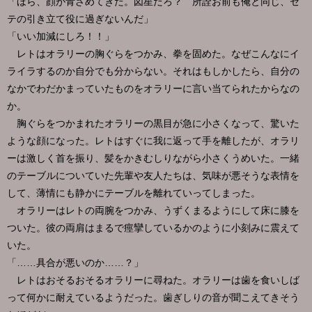
「ほら、顔が青ざめてきた。図星だろ？ 所詮お前も俺と同じ、セ
テの引き立て役に過ぎないんだ」
「いい加減にしろ！！」
レトはオラリーの胸ぐらをつかみ、拳を固めた。なぜこんなにイ
ライラするのか自分でも分からない。それはもしかしたら、自分の
なかでわだかまっていたものをオラリーに言い当てられたからなの
か。
胸ぐらをつかまれたオラリーの黒目が急に小さくなって、驚いた
ような顔になった。レトはすぐに我に返って手を離したが、オラリ
ーは激しく首を振り、髪をかきむしりながら小さくうめいた。一緒
のテーブルについていた先輩や友人たちは、気味が悪そうな表情を
して、薄情にも静かにテーブルを離れていってしまった。
オラリーはレトの両腕をつかみ、うずくまるようにして床に膝を
ついた。彼の両肩はまるで痙攣しているかのように小刻みに震えて
いた。
「……具合が悪いのか……？」
レトはおそるおそるオラリーに尋ねた。オラリーは歯を食いしば
って何かに耐えているようだった。歯ぎしりの音が聞こえてきそう