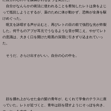
自分がなんらかの術法に使われることを察知したレトは身をよじ
って抵抗しようとするが、薬のために体が動かず、恐怖が全身を駆
けめぐった。
呪文を詠唱する声が止むと、再びレトの目の前で強烈な光が炸裂
した。何千ものアブが耳元でうなるような音が聞こえ、やがてレト
の意識は、大きく口を開けた暗黒の深淵に引きずり込まれていっ
た。
そうだ、さらけ出すがいい。自分の心の中を。
顔を腫れ上がらせた金の髪の青年が、むくれて学食のテラスに座
っていた。レトが近づくと、青年は顔を隠すようにそっぽを向き、