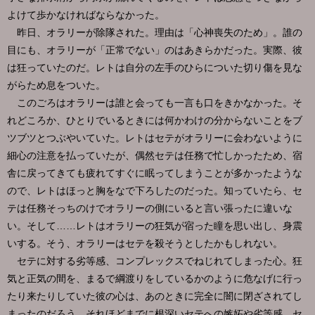
よけて歩かなければならなかった。
昨日、オラリーが除隊された。理由は「心神喪失のため」。誰の
目にも、オラリーが「正常でない」のはあきらかだった。実際、彼
は狂っていたのだ。レトは自分の左手のひらについた切り傷を見な
がらため息をついた。
このごろはオラリーは誰と会っても一言も口をきかなかった。そ
れどころか、ひとりでいるときには何かわけの分からないことをブ
ツブツとつぶやいていた。レトはセテがオラリーに会わないように
細心の注意を払っていたが、偶然セテは任務で忙しかったため、宿
舎に戻ってきても疲れてすぐに眠ってしまうことが多かったような
ので、レトはほっと胸をなで下ろしたのだった。知っていたら、セ
テは任務そっちのけでオラリーの側にいると言い張ったに違いな
い。そして……レトはオラリーの狂気が宿った瞳を思い出し、身震
いする。そう、オラリーはセテを殺そうとしたかもしれない。
セテに対する劣等感、コンプレックスでねじれてしまった心。狂
気と正気の間を、まるで綱渡りをしているかのように危なげに行っ
たり来たりしていた彼の心は、あのときに完全に闇に閉ざされてし
まったのだろう。それほどまでに根深いセテへの嫉妬や劣等感。セ