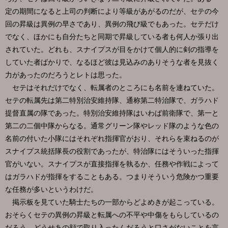
定の期間になると上司の判断により等級があがるのだが、セテの今
回の昇級は異例の早さであり、異例の飛び級でもあった。セテだけ
でなく、ほかにも自分たちと同期で昇級している者も何人か張り出
されていた。どれも、スナイプスが目をかけて個人的に剣の指導を
していた者ばかりで、なるほど彼は見込みのありそうな者を見抜く
力があったのだろうとレトは思った。
セテはそれだけでなく、転属者のところにも名前を連ねていた。
セテの転属先は第二特別治安維持隊、通称第二特治隊で、ガラハド
提督直属の隊であった。特別治安維持隊はいわば前衛隊で、第一と
第二の二個中隊からなる。通常グリーン隊やレッド隊のような色の
名前の付いた小隊にはそれぞれ指揮官がおり、それらを束ねるのが
スナイプス統括隊長の役割であったが、特治隊にはそういった指揮
官がいない。スナイプスが直接指揮を執るか、任務や作戦によって
はガラハドが指揮をすることもある。つまりそういう危険かつ重要
な任務が多いというわけだ。
掲示板を見ていた騎士たちの一部からどよめきが起こっている。
おそらくセテの異例の昇級と転属への不平や中傷をもらしているの
だろう。どうせあの顔で取り入ったんだろうと口さがないことを言