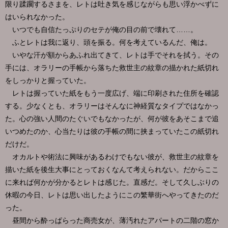
限り蹂躙するさまを、レトは吐き気を感じながらも思い浮かべずに
はいられなかった。
いつでも自信たっぷりのセテが俺の目の前で壊れて……。
ふとレトは我に返り、頭を振る。何を考えているんだ、俺は。
いやな汗が額からあふれ出てきて、レトは手でそれを拭う。その
手には、オラリーの手帳から落ちた救世主の紋章の描かれた紙切れ
をしっかりと握っていた。
レトは握っていた紙をもう一度広げ、端に印刷された住所を確認
する。少なくとも、オラリーはそんなに神経質なタイプではなかっ
た。心の強い人間のたぐいでもなかったが、何が彼をあそこまで追
いつめたのか、心当たりは彼の手帳の間に挟まっていたこの紙切れ
だけだ。
オカルトや術法に興味があるわけでもない彼が、救世主の紋章を
描いた紙を後生大事にとっておくなんて考えられない。だからここ
に来れば何かが分かるとレトは感じた。直感だ。そして久しぶりの
休暇の今日、レトは思い出したようにこの繁華街へやってきたのだ
った。
昼間から酔っぱらった商売女が、薄汚れたアパートの二階の窓か