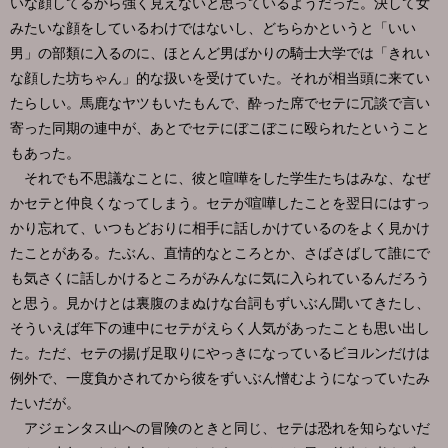
いな顔してるから強く見えないと思っているようだった。決して女
みたいな顔をしているわけではないし、どちらかというと「いい
男」の部類に入るのに、ほとんど男ばかりの騎士大学では「きれい
な顔した坊ちゃん」的な扱いを受けていた。それが相当頭に来てい
たらしい。馬鹿なヤツもいたもんで、酔った席でセテに冗談で言い
寄った同期の連中が、あとでセテにぼこぼこに殴られたということ
もあった。
それでも不思議なことに、彼と喧嘩をした学生たちはみな、なぜ
かセテと仲良くなってしまう。セテが喧嘩したことを翌日にはすっ
かり忘れて、いつもどおりに相手に話しかけているのをよく見かけ
たことがある。たぶん、直情的なところとか、さばさばして誰にで
も気さくに話しかけるところがみんなに気に入られているんだろう
と思う。見かけとは裏腹のまぬけな台詞もずいぶん聞いてきたし、
そういえば年下の連中にセテがえらく人気があったことも思い出し
た。ただ、セテの揚げ足取りにやっきになっているビヨルンだけは
例外で、一度負かされてから彼をずいぶん憎むようになっていたみ
たいだが。
アジェンタス山への冒険のときと同じ、セテは恐れを知らないだ