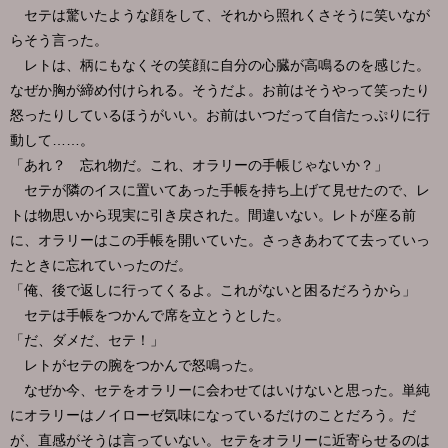
セテは驚いたような顔をして、それから照れくさそうに笑いなが
らそう言った。
レトは、柄にもなくその笑顔に自分の心臓が高鳴るのを感じた。
なぜか胸が締め付けられる。そうだよ。お前はそうやって笑ったり
怒ったりしているほうがいい。お前はいつだって自信たっぷりに行
動して……。
「あれ？ 忘れ物だ。これ、オラリーの手帳じゃないか？」
セテが隣のイスに置いてあった手帳を持ち上げて見せたので、レ
トは物思いから現実に引き戻された。間違いない。レトが座る前
に、オラリーはこの手帳を開いていた。さっきあわてて去っていっ
たときに忘れていったのだ。
「俺、後で返しに行ってくるよ。これがないと困るだろうから」
セテは手帳をつかんで席を立とうとした。
「だ、ダメだ、セテ！」
レトがセテの腕をつかんで怒鳴った。
なぜか今、セテをオラリーに会わせてはいけないと思った。単純
にオラリーはノイローゼ気味になっているだけのことだろう。だ
が、直感がそうは言っていない。セテをオラリーに近寄らせるのは