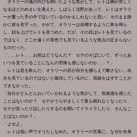
オラリーの魂の叫びを聞いたような気がして、レトは胸が苦しく
なるほどのめまいを覚えた。しばらく沈黙があって、レトはオラリ
ーが覆った手の中で泣いているのかもしれないと思い、そのまま静
かに彼を見守った。やがて、オラリーは自嘲するように鼻を鳴ら
し、顔を上げてレトを見つめた。だが、その目はレトを見ているの
ではなく、どこか遠くの景色でも見ているような焦点の定まらない
ものだった。
「……レト……お前はどうなんだ？ セテのそばにいて、ずっとあ
いつを見ていることになんの苦痛も感じないのか……？」
レトは息を飲んだ。オラリーの目が自分を捕らえて離さない。自
分を見ているのではないと確信しているのに、視線をはずすことが
できなかった。
「自分がどんどんおいていかれるような気がして、焦燥感を感じた
ことはないのか？ セテがうらやましくて夜も眠れなくなったり、
セテが笑ったり話したりするのを聞いてイライラしたり、そんなこ
とはないのか？」
「よせよ」
レトは低い声でそうたしなめた。オラリーの言葉に、なぜか全身