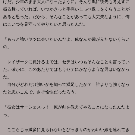
けだ。少年のまま大人になったように。そんな風に後先も考えずに
振る舞っていれば、いつかきっと手痛いしっぺ返しをくらうことが
あると思った。だから、そんなことがあっても大丈夫なように、俺
はこいつを見守ってやりたいと思ったんだ。
「もっと強いヤツに会いたいんだよ。俺なんか歯が立たないくらい
の」
レイザークに負けるまでは、セテはいつもそんなことを言ってい
た。確かに、このあたりではもうセテにかなうような男はいなかっ
た。
自分がどれだけ強いかを知って満足したか？ 誰よりも強くなっ
たと思いこんで、さぞ愉快だったろう。
「彼女はサーシェスっ！ 俺が剣を教えてやることになったんだよ
っ」
ここらじゃ滅多に見られないとびっきりのかわいい娘を連れてき