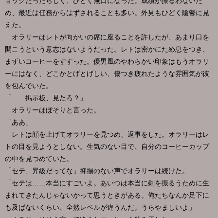
ョックだったらしく、ひどく無口になった。成績が振るわないた
め、最近は任務からはずされることも多い。外見もひどく陰鬱に見
えた。
オラリーはレトが向かいの席に座ることを許したが、あまり口を
開こうという意志はないようだった。レトは密かにため息をつき、
まずいコーヒーをすすった。優男風のやわらかい印象はもうオラリ
ーにはなく、どこかとげとげしい、傷つき疲れたような雰囲気が彼
を包んでいた。
「……掲示板、見たろ？」
オラリーはぼそりと言った。
「ああ」
レトは顔を上げてオラリーを見つめ、返事をした。オラリーはレ
トの目を見ようとしない。生気のない目で、自分のコーヒーカップ
の中を見つめていた。
「セテ、昇級だってな」抑揚のない声でオラリーは続けた。
「セテは……本当にすごいよ。あいつは本当に剣を振るうために生
まれてきたんじゃないかって思うときがある。俺たちなんか足下に
も及ばないくらい、全然レベルが違うんだ。うらやましいよ」