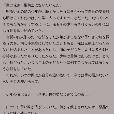
「実は俺さ、聖騎士になりたいんだ」
明るい金の髪の少年が、恥ずかしそうにそうやって自分の夢を打
ち明けてくれたのは、中学に入ってすぐのことだった。たいていの
子どもたちがそうするように、俺もその少年もそれくらいの年には
もう剣を習い始めていた。
金髪のお人形みたいな顔をした少年がぎこちない手つきで剣を振
るうのを、内心小馬鹿にしていたこともある。俺は元剣士だった叔
父に仕込まれたことがあったから、街の子どもたちよりは多少剣の
心得があったつもりだったからだ。少年は勇気はあったけど、とて
も小柄だった。いつも年上の子どもたちに剣でこづかれては悔しそ
うな顔をしていた。
それが、いつの間にか自分を追い抜いて、今では手の届かないく
らい実力の差があって。
少年の名はセテ・トスキ。俺の幼なじみで心の友……
口の中に苦い味が広がっていた。何かを飲まされたのか、薬品の
ような味が残っていた。