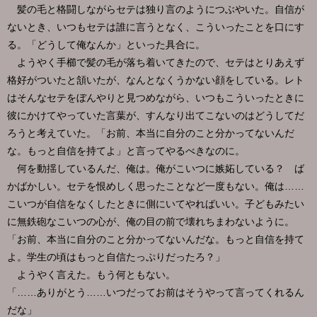
髪の毛と格闘しながらセテは独り言のようにつぶやいた。自信が
ないとき、いつもセテは誰に言うとなく、こういったことを口にす
る。「どうして俺なんか」といった具合に。
ようやく手櫛で髪の毛が落ち着いてきたので、セテはとりあえず
格好がついたと頷いたが、なんとなくうかない顔をしている。レト
はそんなセテをぼんやりと見つめながら、いつもこういったときに
彼にかけてやっていた言葉が、すんなり出てこないのはどうしてだ
ろうと考えていた。「お前、本当に自分のこと分かってないんだ
な。もっと自信を持てよ」と言ってやるべきなのに。
何を動揺しているんだ、俺は。俺がこいつに嫉妬している？ ば
かばかしい。セテを恨めしく思ったことなど一度もない。俺は……
こいつが自信をなくしたときに側にいてやればいい。子どもみたい
に無鉄砲なこいつの心が、俺の目の前で壊れちまわないように。
「お前、本当に自分のこと分かってないんだな。もっと自信を持て
よ。学生の頃はもっと自信たっぷりだったろ？」
ようやく言えた。もう何ともない。
「……ありがとう……いつだってお前はそうやって言ってくれるん
だな」