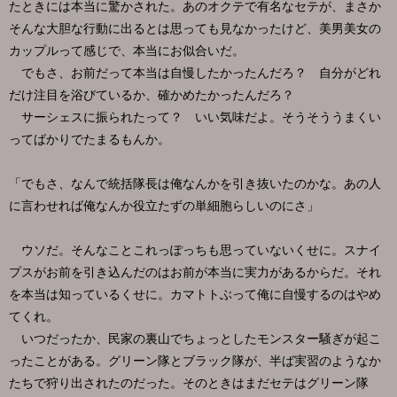
たときには本当に驚かされた。あのオクテで有名なセテが、まさか
そんな大胆な行動に出るとは思っても見なかったけど、美男美女の
カップルって感じで、本当にお似合いだ。
でもさ、お前だって本当は自慢したかったんだろ？ 自分がどれ
だけ注目を浴びているか、確かめたかったんだろ？
サーシェスに振られたって？ いい気味だよ。そうそううまくい
ってばかりでたまるもんか。
「でもさ、なんで統括隊長は俺なんかを引き抜いたのかな。あの人
に言わせれば俺なんか役立たずの単細胞らしいのにさ」
ウソだ。そんなことこれっぽっちも思っていないくせに。スナイ
プスがお前を引き込んだのはお前が本当に実力があるからだ。それ
を本当は知っているくせに。カマトトぶって俺に自慢するのはやめ
てくれ。
いつだったか、民家の裏山でちょっとしたモンスター騒ぎが起こ
ったことがある。グリーン隊とブラック隊が、半ば実習のようなか
たちで狩り出されたのだった。そのときはまだセテはグリーン隊