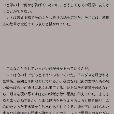
いと頭の中で何かが告げているのに、どうしてもその誘惑にあらが
うことができない。
レトは震える指でそのふたつ折りの紙を広げた。そこには、救世
主の紋章が金粉でくっきりと描かれていた。
こんなことをしていったい何が分かるっていうんだ。
レトは心の中でずっとそうつぶやいていた。アルダスと呼ばれる
繁華街。昼間こそ閑散としているが、夜になれば街の女やたちの悪
い酔っぱらいが通りにあふれ出てくる。レトはその裏道を歩きなが
ら、通りを覆い尽くすほどの残飯が放つ悪臭に耐えていた。まるま
ると太ったねずみが、たまに側溝ををちょろちょろと動き回り、ご
みのたまった下水道から汚水があふれてくる。壁の下にあけられた
小さな排水溝から汚水が流れてくるのを、レトは悪態をつきながら