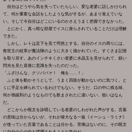
自分はどうやら気を失っていたらしい。変な老婆に話しかけられ
て、何か重要な会話をしたような気がするが、あまり覚えていな
い。そして今自分はどこにいるのかさえうまく把握できなかった。
とにかく、真っ暗な部屋でイスに座らされていることだけは理解
できた。
しかし、レトは足下を見て愕然とする。自分のイスの周りには、
救世主の紋章が魔法陣のように大きく描かれていた。すぐさま記憶
を取り戻す。あのインチキくさい老婆に水晶玉を見せられて、鋭い
閃光を見た直後に意識を失ったのだった。
「ふざけんな、クソババァ！ 俺を……！」
ふと体を動かそうとして、うまく四肢が動かないのに気づく。と
くに手足を縛られているわけでもない。そうだ、口の中に残る味、
何か弛緩剤のようなものでも飲まされたに違いない。狙いはなん
だ。
どこからか呪文を詠唱している老婆のしわがれた声がする。言葉
の意味は分からないが、それが偉大なる一族《イーシュ・ラミナ》
が使っていた言葉であることは分かる。苦痛はないのに、その呪文
に自分の心の中を蹂躙されるような気分だ。