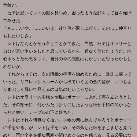
危険だ。
セテは驚いてレトの顔を見つめ、困ったような顔をして首を傾げ
てみせた。
「あ……いや、……いいよ、後で俺が返しに行く。その……仲直り
もしたいしさ」
レトはなんとかそう言うことができた。当然、セテはオラリーと
自分が言い争いをしたと思っているから、難なく信じたようだ。内
心ホッとため息をつく。自分の今の態度はおかしいと思ったかもし
れないが。
それからセテは、次の講義の準備を始めるために一足先に戻って
いった。リフレッシュルームから出ていくあの金の髪が、いつもよ
りまぶしく輝いて見えるのは気のせいじゃない。
レトはオラリーの手帳を制服のポケットに入れて席を立とうとし
た。その拍子に、何かふたつ折りにしたような紙が手帳の間からひ
らりと舞い、テーブルの下に落ちた。
レトはそれを何気なく拾い、手帳の間に挟んでやろうとポケット
に手をやる。が、レトは手を止め、その落ちた紙をまじまじと見つ
めた。再び全身を嫌な悪寒が駆けめぐるのを感じる。見る必要はな