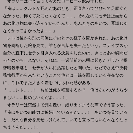
オラリーはそう言って冷えたコーヒーを飲み干した。
「俺は……クルトが死んだあのとき、正直言ってびびって足腰立た
なかった。怖くて死にたくなくて……。それなのにセテは正面から
あの化け物に突っ込んでいったんだ。あんときのあいつ、冗談じゃ
なくかっこよかったよ……」
レトは後から別の同僚にそのときの様子を聞かされた。あの化け
物を両断した腕を見て、誰もが言葉を失ったという。スナイプスが
自分の直下にセテを引き入れる決意をしたのは、きっとあの瞬間だ
ったのかもしれない。それに、一週間前の未明に起きたガラハド提
督暗殺未遂も、セテが大いに活躍したと聞いた。ただでさえ中央特
務執行庁から来たということで他とは一線を画している存在なの
に、これでまた大きく差をつけられた感がある。
「……レト……！ お前は俺を軽蔑するか？ 俺はあいつがうらや
ましい……恨めしいんだよ……！」
オラリーは突然手で顔を覆い、絞り出すような声でそう言った。
「俺はあいつの能力に嫉妬しているんだ……！ あいつを見ている
と、だめな自分を見せつけられて、いても立ってもいられなくなっ
ちまうんだ……！」