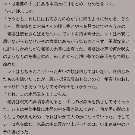
レトは老婆の手元にある水晶玉に目をとめ、ため息をつく。
「占い師……か」
「そうとも。わしにはお前さんの心が手に取るように分かる。どう
じゃ、商売抜きにお前さんの捜し物とやらを見つけてやろうかの」
老婆は痩せさらばえた汚い手でレトを招き寄せた。レトは不安に
思いながらもなぜかその言葉にあらがう気もおこらず、不潔な臭い
に顔をしかめながら老婆の天幕に近寄った。老婆は小声で何か呪文
のようなものを唱え始め、節くれ立った汚い指で水晶玉をなで回し
始めた。
レトはもちろんこういった占いの類は信じてはいない。迷信じみ
たものも嫌いだったが、急いで帰る理由もないので、年寄りのおし
ゃべりにつきあうつもりでその様子をうかがった。
「どれ、この水晶玉をよくごらん」
老婆は呪文の詠唱を終えると、手元の水晶玉を指さしてそう言っ
た。レトは半信半疑に水晶の中を覗き込んでみた。何か黒い影のよ
うなものが見え始め、それはやがて人の形になっていった。そして
レトは息を飲む。水晶の中に浮かび上がったのは、いま遠征中のセ
テの姿だった。