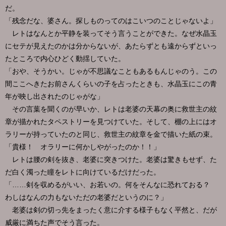
だ。
「残念だな、婆さん。探しものってのはこいつのことじゃないよ」
レトはなんとか平静を装ってそう言うことができた。なぜ水晶玉
にセテが見えたのかは分からないが、あたらずとも遠からずといっ
たところで内心ひどく動揺していた。
「おや、そうかい。じゃが不思議なこともあるもんじゃのう。この
間ここへきたお前さんくらいの子を占ったときも、水晶玉にこの青
年が映し出されたのじゃがな」
その言葉を聞くのが早いか、レトは老婆の天幕の奥に救世主の紋
章が描かれたタペストリーを見つけていた。そして、棚の上にはオ
ラリーが持っていたのと同じ、救世主の紋章を金で描いた紙の束。
「貴様！ オラリーに何かしやがったのか！！」
レトは腰の剣を抜き、老婆に突きつけた。老婆は驚きもせず、た
だ白く濁った瞳をレトに向けているだけだった。
「……剣を収めるがいい、お若いの。何をそんなに恐れておる？
わしはなんの力もないただの老婆だというのに？」
老婆は剣の切っ先をまったく意に介する様子もなく平然と、だが
威厳に満ちた声でそう言った。