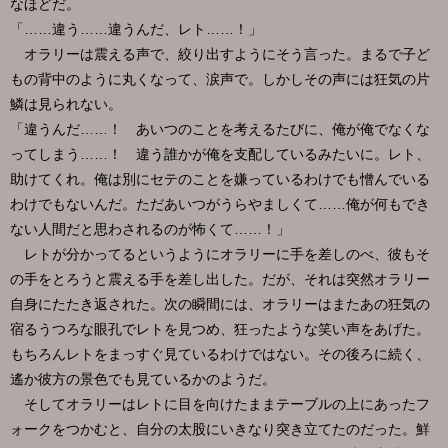
なほどだ。
「……違う……違うんだ、レト……！」
オラリーは震える声で、絞り出すようにそう言った。まるで子ど
もの背中のように丸くなって、涙声で。しかしその声には狂気の片
鱗は見られない。
「違うんだ……！ あいつのことを考えるたびに、俺が俺でなくな
ってしまう……！ 違う誰かが俺を支配しているみたいに。レト、
助けてくれ。俺は別にセテのことを嫌っているわけでも憎んでいる
わけでもないんだ。ただあいつがうらやましくて……俺が何もでき
ない人間だと思わされるのが怖くて……！」
レトが分かってるというようにオラリーに手を差しのべ、彼もそ
の手をとろうと震える手を差し出した。だが、それは突然オラリー
自身にたたき返された。次の瞬間には、オラリーはまたあの狂気の
宿るうつろな眼孔でレトを見つめ、狂ったような笑い声をあげた。
もちろんレトをまっすぐ見ているわけではない。その後ろに続く、
遙か彼方の景色でも見ているかのようだ。
そしてオラリーはレトに目を向けたままテーブルの上にあったフ
ォークをつかむと、自分の太股にいきなり突き立てたのだった。鮮