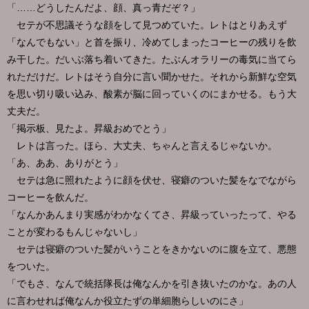
「……どうしたんだよ、顔、真っ青だぞ？」
セテが不思議そうな顔をして見つめていた。レトはとりあえず
「なんでもない」と首を振り、冷めてしまったコーヒーの残りを飲
み干した。だいぶ落ち着いてきた。たぶんオラリーの毒気に当てら
れただけだ。レトはそう自分に言い聞かせた。それから新鮮な空気
を思い切り吸い込み、酸素が脳に回っていくのにまかせる。もう大
丈夫だ。
「掲示板、見たよ。昇級おめでとう」
レトは言った。ほら、大丈夫、ちゃんと言えるじゃないか。
「あ、ああ、ありがとう」
セテは急に照れたように顔を伏せ、寝癖のついた髪をなでながら
コーヒーを飲んだ。
「なんかあんまり実感がわかなくてさ、昇級っていったって、やる
ことが変わるもんじゃないし」
セテは寝癖のついた髪がいうことをきかないのに腹を立て、悪態
をついた。
「でもさ、なんで統括隊長は俺なんかを引き抜いたのかな。あの人
に言わせれば俺なんか役立たずの単細胞らしいのにさ」