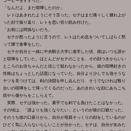
コーヒーをすすった。
「なんだよ、また喧嘩したのか」
レトはあきれたようにそう言った。セテはまだ痛々しく腫れ上が
った顔で振り返り、レトを思い切り睨み付けた。
「お前には関係ないだろ」
セテが怒ったように言うので、レトはため息をついてしばらく黙
って隣で食事をした。
セテが自分と一緒に中央騎士大学に進学した頃、彼はいつも誰か
と喧嘩をしていた。ほとんどがセテのことを、その顔つきからいい
ところのお坊ちゃんだと信じて疑わなかったから、彼の喧嘩好きの
性格はちょっとした話題になっていた。自分より少しでも強そうな
ヤツを見つけては、剣の決闘を申し込んだり、そうでなければ殴り
合いの喧嘩をして帰ってくるのだった。あのきれいな顔にあちこち
痣やら傷やらをこしらえて。
実際、セテは強かった。素手でも剣でも負けたことはなかった。
その頃は、「誰よりも強くなりたい」というのが彼の口癖だった。
そのうち彼の口振りから、自分が母親そっくりの顔をしているのが
ひどく気に入らないらしいことが分かった。セテは、自分が女みた