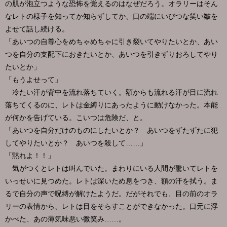
の肌が泡立つような恐怖を覚えるのはなぜだろう。オラリーはそん
なレトの様子を知ってか知らずしてか、口の端にいびつな笑い皺を
よせて話し続ける。
「あいつの自尊心をめちゃめちゃに引き裂いてやりたいとか、あい
つを自分の支配下におきたいとか、あいつを引きずりおろしてやり
たいとか」
「もうよせって」
冷たい汗が背中を流れ落ちていく。額からも流れる汗が目に流れ
落ちてくるのに、レトは金縛りにあったように動けなかった。本能
が何かを告げている。こいつは危険だ、と。
「あいつを自分だけのものにしたいとか？ あいつをずたずたに犯
してやりたいとか？ あいつを殺して……」
「黙れよ！！」
気がつくとレトは叫んでいた。まわりにいる人間が驚いてレトを
いっせいに見つめた。レトは深いため息をつき、額の汗を拭う。ま
るで自分の声で呪縛が解けたようだ。だがそれでも、目の前のオラ
リーの表情から、レトは目をそらすことができなかった。口元に浮
かべた、あの薄気味悪い微笑み……。